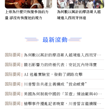
上帝為什麼只恢復參孫的力
為何數以萬計的摩洛哥人越
量 卻沒有恢復祂的視力
境進入西班牙休達
最新滾動
国际要闻
為何數以萬計的摩洛哥人越境進入西班牙休
達
国际要闻
鑽石影響力的終極代表：安託瓦內特珠寶
国际要闻
AI 逃離實驗室，發動了網路攻擊
国际要闻
川普警告共產主義構成“致命威脅”
国际要闻
美國為何制裁中國的「茶壺」煉油廠與40家
航運公司
国际要闻
槍擊事件擾亂記者晚宴，川普誓言繼續履行