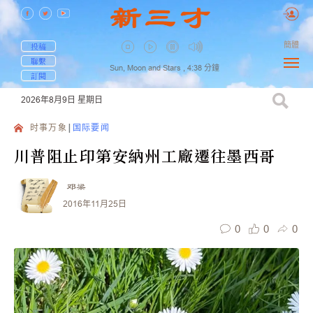
簡體
投稿
聯繫
Sun, Moon and Stars ,
4:38
分鐘
訂閱
2026年8月9日
星期日
时事万象
国际要闻
川普阻止印第安納州工廠遷往墨西哥
邓梁
2016年11月25日
0
0
0