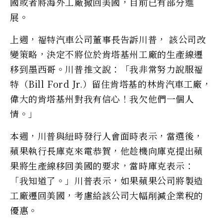
國或者將海外工廠撤回美國，目前已有部分進
展。
上週，福特汽車公司董事長告訴川普， 該公司改
變策略，決定不將位於肯塔基州工廠的生產線遷
移到墨西哥。川普推文說：「我非常努力說服福
特（Bill Ford Jr.）留住肯塔基的林肯汽車工廠，
偉大的肯塔基州對我有信心！我欠他們一個人
情。」
本週，川普與紐時發行人會面時表示，當選後，
蘋果執行長庫克來電恭賀，他趁機向庫克提出蘋
果將生產線移回美國的要求，當時庫克表示：
「我知道了。」川普表示，如果蘋果公司將製造
工廠遷回美國，考慮給該公司大幅削減企業稅的
優惠。