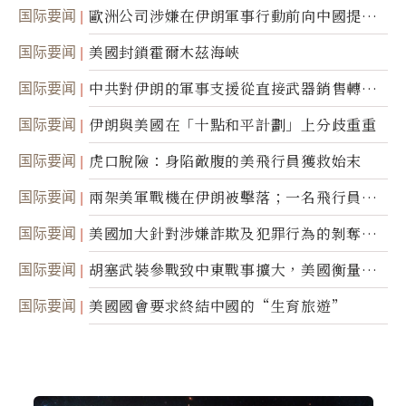
職責
国际要闻
歐洲公司涉嫌在伊朗軍事行動前向中國提供
美軍基地的衛星影像
国际要闻
美國封鎖霍爾木茲海峽
国际要闻
中共對伊朗的軍事支援從直接武器銷售轉向
間接技術轉讓
国际要闻
伊朗與美國在「十點和平計劃」上分歧重重
国际要闻
虎口脫險：身陷敵腹的美飛行員獲救始末
国际要闻
兩架美軍戰機在伊朗被擊落；一名飛行員失
蹤
国际要闻
美國加大針對涉嫌詐欺及犯罪行為的剝奪公
民權力度
国际要闻
胡塞武裝參戰致中東戰事擴大，美國衡量地
面入侵的可能性
国际要闻
美國國會要求終結中國的“生育旅遊”