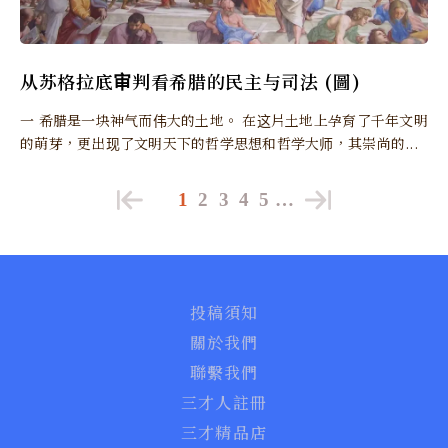
从苏格拉底审判看希腊的民主与司法 (圖)
一 希腊是一块神气而伟大的土地。 在这片土地上孕育了千年文明
的萌芽，更出现了文明天下的哲学思想和哲学大师，其崇尚的...
1
2
3
4
5
…
投稿須知
關於我們
聯繫我們
三才人註冊
三才精品店