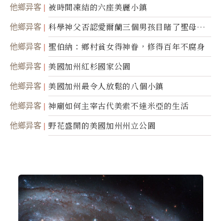
他鄉异客
被時間凍結的六座美麗小鎮
他鄉异客
科學神父否認愛爾蘭三個男孩目睹了聖母顯
靈
他鄉异客
聖伯納：鄉村貧女得神眷，修得百年不腐身
他鄉异客
美國加州紅杉國家公園
他鄉异客
美國加州最令人放鬆的八個小鎮
他鄉异客
神廟如何主宰古代美索不達米亞的生活
他鄉异客
野花盛開的美國加州州立公園