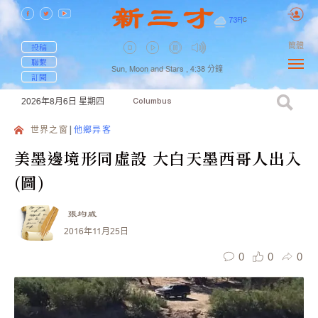
73
F
|
C
簡體
投稿
聯繫
Sun, Moon and Stars ,
4:38
分鐘
訂閱
2026年8月6日
星期四
Columbus
世界之窗
他鄉异客
美墨邊境形同虛設 大白天墨西哥人出入
(圖)
張均威
2016年11月25日
0
0
0