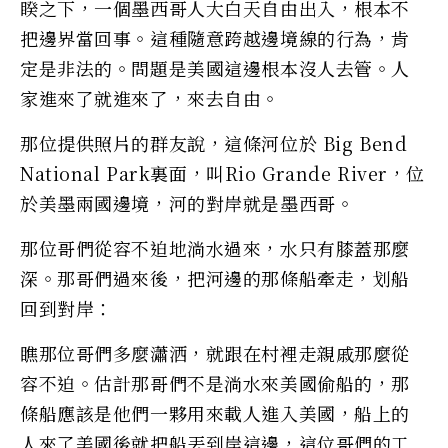
睽之下，一個墨西哥人大白天自由出入，根本不
把邊界當回事。這種隨意跨越邊境線的行為，肯
定是非法的。問題是美國這邊根本沒人去管。人
家進來了就進來了，來去自由。
那位提供照片的群友說，這條河位於 Big Bend
National Park裏面，叫Rio Grande River，位
於美墨兩國邊境，河的對岸就是墨西哥。
那位哥們從容不迫地淌水過來，水只有膝蓋那麼
深。那哥們過來後，把河邊的那條船牽走，划船
回到對岸：
瞧那位哥們多麼瀟洒，就跟在村裡走親戚那麼從
容不迫。估計那哥們不是淌水來美國偷船的，那
條船應該是他們一夥用來載人進入美國，船上的
人來了美國後就把船丟到岸這邊，這位哥們的工