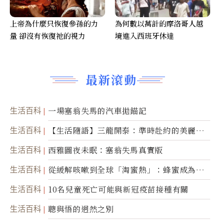
上帝為什麼只恢復參孫的力
為何數以萬計的摩洛哥人越
量 卻沒有恢復祂的視力
境進入西班牙休達
最新滾動
生活百科
一場塞翁失馬的汽車拋錨記
生活百科
【生活隨語】三龍開泰：準時赴約的美麗震
撼
生活百科
西雅圖夜未眠：塞翁失馬真實版
生活百科
從緩解咳嗽到全球「淘蜜熱」：蜂蜜成為健
康產業前沿商品
生活百科
10名兒童死亡可能與新冠疫苗接種有關
生活百科
聰與悟的迥然之別