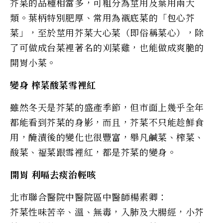
芥菜的品種相當多，可粗分為莖用及葉用兩大
類。葉柄特別肥厚、常用為襯底菜的「包心芥
菜」，至於莖用芥菜大心菜（即俗稱菜心），除
了可做成台菜裡著名的刈菜雞，也能做成爽脆的
開胃小菜。
變身 榨菜酸菜雪裡紅
雖然冬天是芥菜的盛產季節，但市面上幾乎全年
都能看到芥菜的身影，而且，芥菜不只能趁鮮食
用，醃漬後的變化也很豐富，舉凡鹹菜、榨菜、
酸菜、福菜跟雪裡紅，都是芥菜的變身。
開胃 利嗝去痰治輕咳
北市聯合醫院中醫院區中醫師楊素卿：
芥菜性味苦辛、溫、無毒，入肺及大腸經，小芥