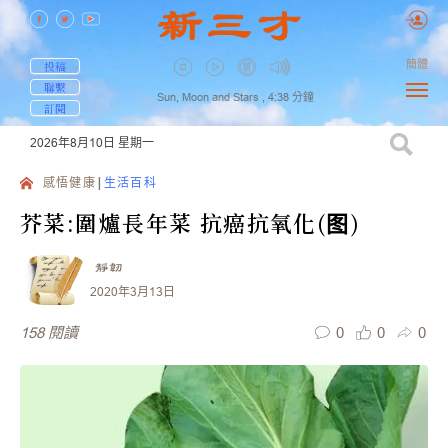
簡體
投稿
聯繫
Sun, Moon and Stars ,
4:38
分鐘
訂閱
2026年8月10日
星期一
感悟健康
生活百科
芥菜:圍爐長年菜 抗癌抗氧化(图)
靜韌
2020年3月13日
0
0
0
158
閱讀