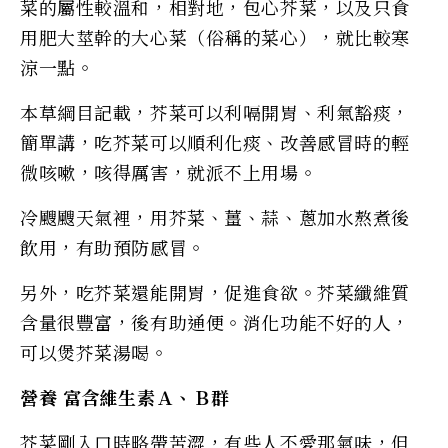
菜的屬性較溫和，相對地，包心芥菜，以及只食
用肥大莖幹的大心菜（俗稱的菜心），就比較寒
涼一點。
本草綱目記載，芥菜可以利嗝開胃、利氣豁痰，
簡單講，吃芥菜可以順利化痰、改善感冒時的輕
微咳嗽，咳得厲害，就派不上用場。
冷颼颼天氣裡，用芥菜、薑、蒜、蔥加水熬煮後
飲用，有助預防感冒。
另外，吃芥菜還能開胃，促進食欲。芥菜纖維質
含量很豐富，後有助通便。消化功能不好的人，
可以煲芥菜湯喝。
營養 富含維生素Ａ、Ｂ群
芥菜剛入口時略帶苦澀，有些人不愛那氣味，但