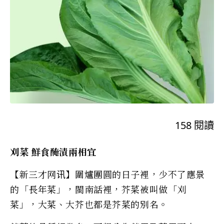
158
閱讀
刈菜 鮮食醃漬兩相宜
【新三才网讯】圍爐團圓的日子裡，少不了應景
的「長年菜」，閩南話裡，芥菜被叫做「刈
菜」，大菜、大芥也都是芥菜的別名。