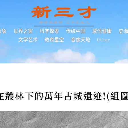
万象
世界之窗
科学探索
传统中国
感悟健康
史
文学艺术
教育星空
音像天地
Other
在叢林下的萬年古城遺迹!(組圖