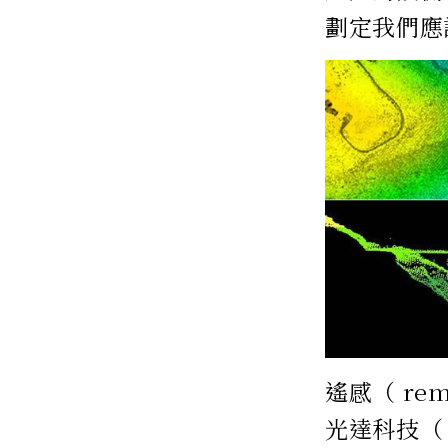
劃定我們應
遙感（ rem
光達科技（ l