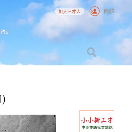
簡體
加入三才人
海鈎沉
)