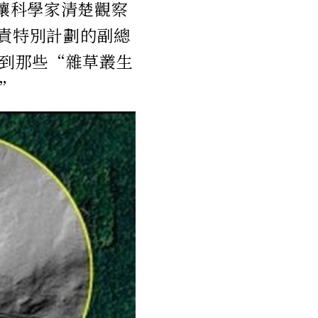
能讓科學家清楚觀察
）負責特別計劃的副總
觀察到那些“雜草叢生
”