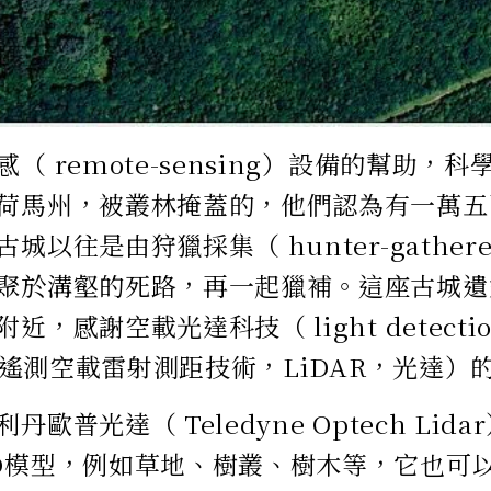
（ remote-sensing）設備的幫助，
荷馬州，被叢林掩蓋的，他們認為有一萬五
城以往是由狩獵採集（ hunter-gathe
聚於溝壑的死路，再一起獵補。這座古城遺
，感謝空載光達科技（ light detectio
g，遙測空載雷射測距技術，LiDAR，光達）
丹歐普光達（ Teledyne Optech Li
D模型，例如草地、樹叢、樹木等，它也可