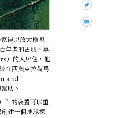
科學家得以放大檢視
百年老的古城。專
rers）的人居住，他
迹在西奧克拉荷馬
n and
的幫助。
dar）”的裝置可以重
以創建一個地球裸