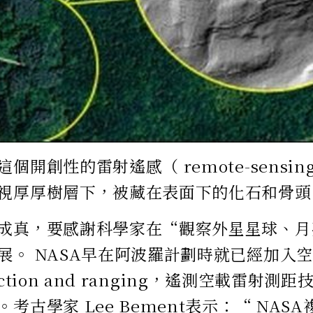
個開創性的雷射遙感（ remote-sensi
視厚厚樹層下，被藏在表面下的化石和骨頭
成真，要感謝科學家在“觀察外星星球、月
展。 NASA早在阿波羅計劃時就已經加入
etection and ranging，遙測空載雷射測
考古學家 Lee Bement表示：“ NAS