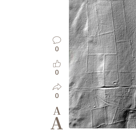
0
0
0
A
A