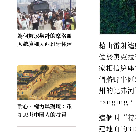
為何數以萬計的摩洛哥
人越境進入西班牙休達
藉由雷射遙感
位於奧克拉
家相信這座古
們將野牛匯
州的比弗河附近
rangin
耐心、權力與環境：重
新思考中國人的特質
這個叫“特利
建地面的3