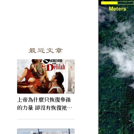
最近文章
上帝為什麼只恢復參孫
的力量 卻沒有恢復祂的
視力