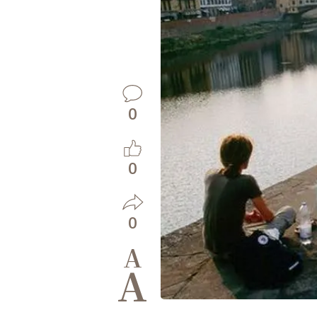
0
0
0
A
A