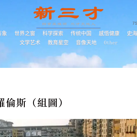
7
万象
世界之窗
科学探索
传统中国
感悟健康
史
文学艺术
教育星空
音像天地
Other
羅倫斯（組圖）