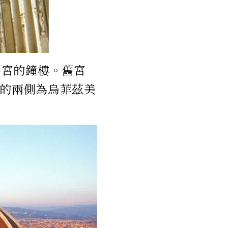
舊宮的鐘樓。舊宮
圖的兩側為烏菲茲美