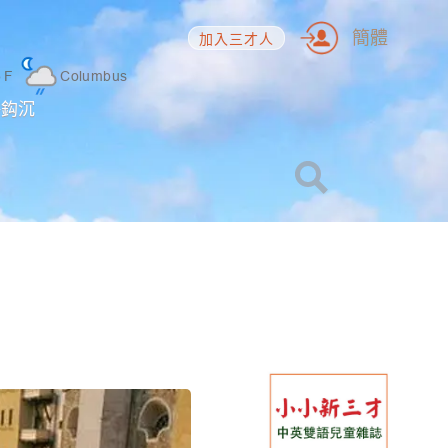
簡體
加入三才人
5
F
Columbus
海鈎沉