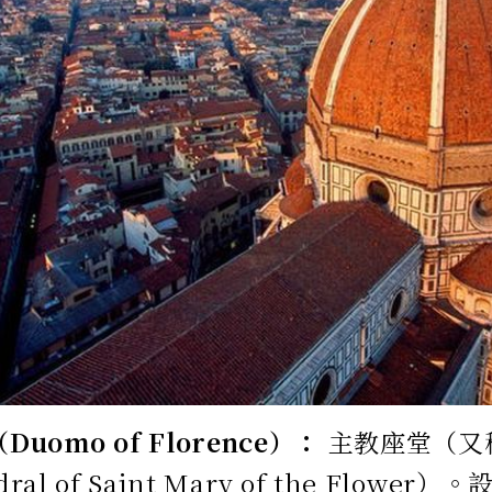
uomo of Florence）：
主教座堂（又
ral of Saint Mary of the Flow