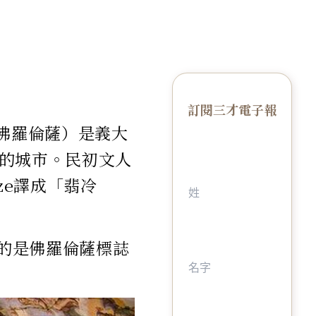
訂閱三才電子報
；佛羅倫薩）是義大
的城市。民初文人
ze譯成「翡冷
的是佛羅倫薩標誌