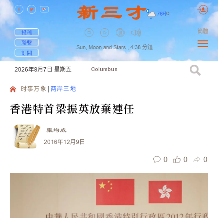
76
F
|
C
簡體
投稿
聯繫
Sun, Moon and Stars ,
4:38
分鐘
訂閱
2026年8月7日
星期五
Columbus
时事万象
两岸三地
香港特首梁振英放棄連任
張均威
2016年12月9日
0
0
0