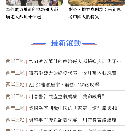
為何數以萬計的摩洛哥人越
耐心、權力與環境：重新思
境進入西班牙休達
考中國人的特質
最新滾動
两岸三地
為何數以萬計的摩洛哥人越境進入西班牙休
達
两岸三地
鑽石影響力的終極代表：安託瓦內特珠寶
两岸三地
AI 逃離實驗室，發動了網路攻擊
两岸三地
川普警告共產主義構成“致命威脅”
两岸三地
美國為何制裁中國的「茶壺」煉油廠與40家
航運公司
两岸三地
槍擊事件擾亂記者晚宴，川普誓言繼續履行
職責