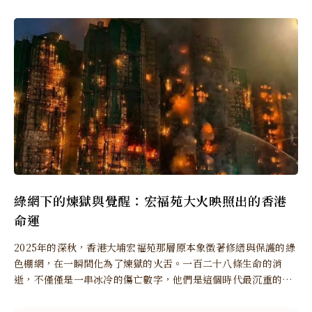
綠網下的煉獄與覺醒：宏福苑大火映照出的香港
命運
2025年的深秋，香港大埔宏福苑那層原本象徵著修繕與保護的綠
色棚網，在一瞬間化為了煉獄的火舌。一百二十八條生命的消
逝，不僅僅是一串冰冷的傷亡數字，他們是這個時代最沉重的嘆
息，是香港這座曾經輝煌的城市，在歷史轉折點上所付出的慘痛
獻祭。