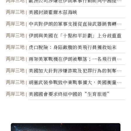
两岸三地
歐洲公司涉嫌在伊朗軍事行動前向中國提供
美軍基地的衛星影像
两岸三地
美國封鎖霍爾木茲海峽
两岸三地
中共對伊朗的軍事支援從直接武器銷售轉向
間接技術轉讓
两岸三地
伊朗與美國在「十點和平計劃」上分歧重重
两岸三地
虎口脫險：身陷敵腹的美飛行員獲救始末
两岸三地
兩架美軍戰機在伊朗被擊落；一名飛行員失
蹤
两岸三地
美國加大針對涉嫌詐欺及犯罪行為的剝奪公
民權力度
两岸三地
胡塞武裝參戰致中東戰事擴大，美國衡量地
面入侵的可能性
两岸三地
美國國會要求終結中國的“生育旅遊”