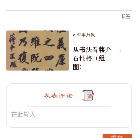
标签
:
>
时事万象
从书法看蒋介
石性格（组
图）
发表评论