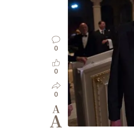
0
0
0
A
A