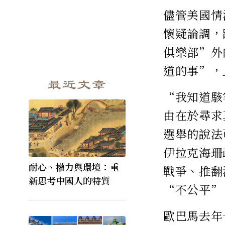
儘管美國情
懷疑論調，
俱樂部”外
道的事”，
最近文章
“我知道駭
由在於尋求
選舉的說法
伊拉克海珊
耐心、權力與環境：重
戰爭、推翻
新思考中國人的特質
“不公平”
歐巴馬去年