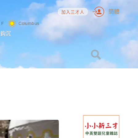
簡體
加入三才人
8
F
Columbus
海鈎沉