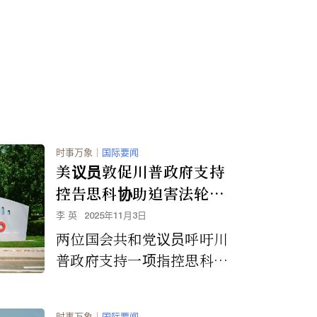
烟。这些产品大多采用鲜艳
的包装和吸引年轻人的口
味，是从中国非法进口的，
并且未经 FDA 上市前授
权。
时事万象
｜
国际要闻
美议员敦促川普政府支持
控告思科协助迫害法轮功
的诉讼
李 英
2025年11月3日
两位国会共和党议员呼吁川
普政府支持一项指控思科公
司协助中国政府迫害法轮功
学员的诉讼，并要求美国最
时事万象
｜
国际要闻