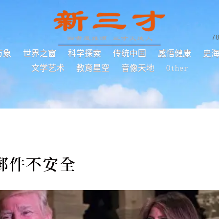
7
万象
世界之窗
科学探索
传统中国
感悟健康
史
文学艺术
教育星空
音像天地
Other
郵件不安全