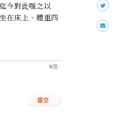
迄今對此嗤之以
坐在床上、體重四
标签
:
提交