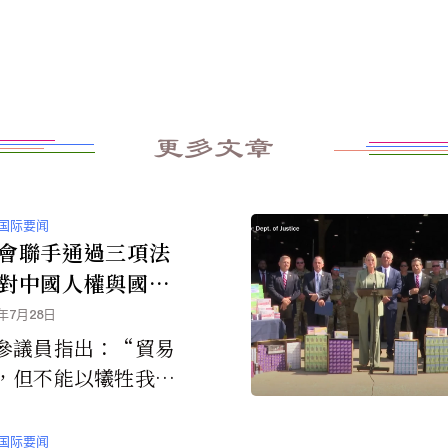
更多文章
国际要闻
會聯手通過三項法
對中國人權與國家
與川普的對華貿易
5年7月28日
道而馳
參議員指出：“貿易
，但不能以犧牲我們
觀或全球領導地位為
”
国际要闻