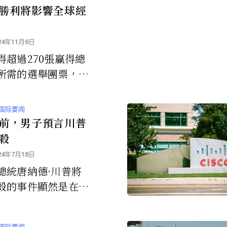
勝利將影響全球經
24年11月6日
得超過270張贏得總
所需的選舉團票，重
白宮，將對世界其他
生可能是深遠且直接
国际要闻
影響。
前，男子預言川普
殺
24年7月18日
總統唐納德·川普將
殺的事件顯然是在幾
的預言中就已經看到
国际要闻