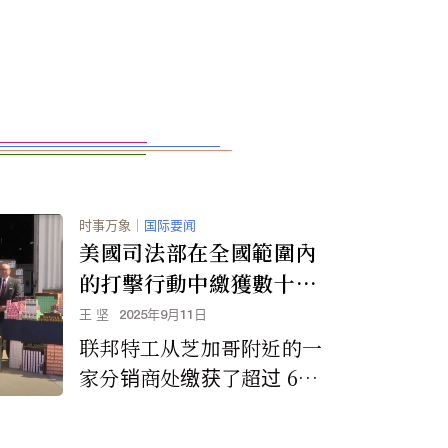
时事万象
｜
国际要闻
美國司法部在全國範圍內
的打擊行動中繳獲數十萬
支從中國走私的非法電子
王 坚
2025年9月11日
煙
联邦特工从芝加哥附近的一
家分销商处缴获了超过 60
万支口味电子烟，这是此次
行动中缴获的最大单点电子