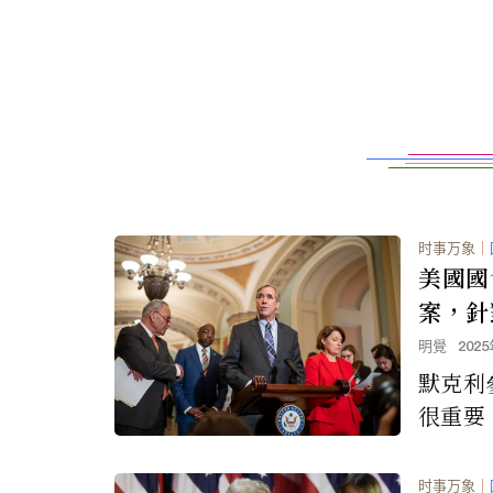
时事万象
｜
美國國
案，針
安全，
明覺
202
政策背
默克利
很重要
的價值
代價。
时事万象
｜