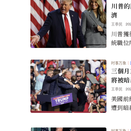
川普的
濟
王季民
20
川普獲
統職位
新入主
地區產
时事万象
｜
的經濟
三個月
將被暗
王季民
20
美國前
遭到暗
個月前
了。
时事万象
｜