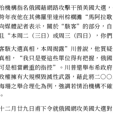
治機構指名俄國藉網路攻擊干預美國大選，
跨年夜他在其佛羅里達州棕櫚灘“馬阿拉歌（Ma
向媒體記者表示，關於“駭客”的部分，自
且“本周二（三日）或周三（四日），你們
客駭大選真相，本周揭露”川普說，他質疑
真相，“我只是要這些單位得有把握，俄國
可是相當嚴重的指控”。川普還舉布希政府
政權擁有大規模毀滅性武器，藉此將二○○
海珊之舉合理化為例，強調若情治機構不確
。
十二月廿九日甫下令就俄國網攻美國大選對