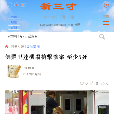
簡體
投稿
聯繫
Sun, Moon and Stars ,
4:38
分鐘
訂閱
2026年8月7日
星期五
时事万象
国际要闻
佛羅里達機場槍擊慘案 至少5死
張均威
2017年1月6日
0
0
0