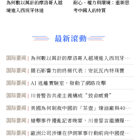
為何數以萬計的摩洛哥人越
耐心、權力與環境：重新思
境進入西班牙休達
考中國人的特質
最新滾動
国际要闻
為何數以萬計的摩洛哥人越境進入西班牙休
達
国际要闻
鑽石影響力的終極代表：安託瓦內特珠寶
国际要闻
AI 逃離實驗室，發動了網路攻擊
国际要闻
川普警告共產主義構成“致命威脅”
国际要闻
美國為何制裁中國的「茶壺」煉油廠與40家
航運公司
国际要闻
槍擊事件擾亂記者晚宴，川普誓言繼續履行
職責
国际要闻
歐洲公司涉嫌在伊朗軍事行動前向中國提供