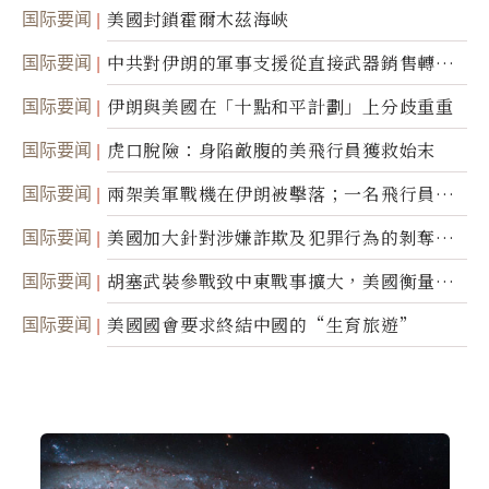
美軍基地的衛星影像
国际要闻
美國封鎖霍爾木茲海峽
国际要闻
中共對伊朗的軍事支援從直接武器銷售轉向
間接技術轉讓
国际要闻
伊朗與美國在「十點和平計劃」上分歧重重
国际要闻
虎口脫險：身陷敵腹的美飛行員獲救始末
国际要闻
兩架美軍戰機在伊朗被擊落；一名飛行員失
蹤
国际要闻
美國加大針對涉嫌詐欺及犯罪行為的剝奪公
民權力度
国际要闻
胡塞武裝參戰致中東戰事擴大，美國衡量地
面入侵的可能性
国际要闻
美國國會要求終結中國的“生育旅遊”