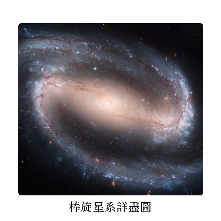
棒旋星系詳盡圖