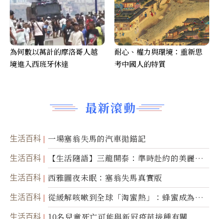
為何數以萬計的摩洛哥人越
耐心、權力與環境：重新思
境進入西班牙休達
考中國人的特質
最新滾動
生活百科
一場塞翁失馬的汽車拋錨記
生活百科
【生活隨語】三龍開泰：準時赴約的美麗震
撼
生活百科
西雅圖夜未眠：塞翁失馬真實版
生活百科
從緩解咳嗽到全球「淘蜜熱」：蜂蜜成為健
康產業前沿商品
生活百科
10名兒童死亡可能與新冠疫苗接種有關