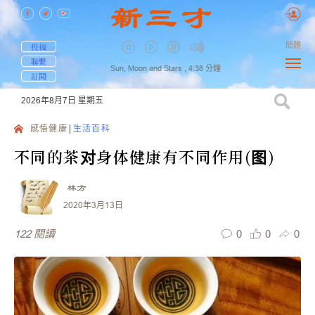
簡體
投稿
聯繫
Sun, Moon and Stars ,
4:38
分鐘
訂閱
2026年8月7日
星期五
感悟健康
生活百科
不同的茶对身体健康有不同作用(图)
林方
2020年3月13日
0
0
0
122
閱讀