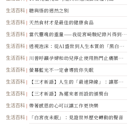
生活百科
聰與悟的迥然之別
生活百科
天然食材才是最佳的健康食品
生活百科
當代靈魂的重量——我從宮崎駿紀錄片得到的
省思
生活百科
透視泡沫：從AI盛世到人生本質的「黑白一
瞬」
生活百科
川普呼籲孕婦和幼兒停止使用熱門止痛藥泰
諾
生活百科
螢幕藍光不一定會導致你失眠
生活百科
【三才新語】人生的「最速降線」：讓那道
光，帶你滑向自己
生活百科
【三才新語】為遲來者而設的頒獎台
生活百科
帶著感恩的心可以讓工作更快樂
生活百科
「白宮夜未眠」：見證世界歷史轉動的聲音