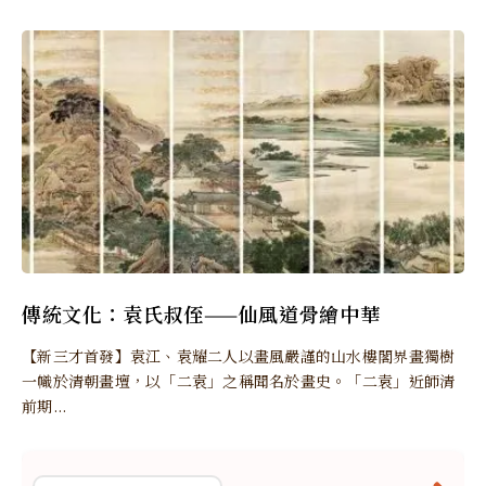
傳統文化：袁氏叔侄——仙風道骨繪中華
【新三才首發】袁江、袁耀二人以畫風嚴謹的山水樓閣界畫獨樹
一幟於清朝畫壇，以「二袁」之稱聞名於畫史。「二袁」近師清
前期...