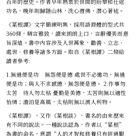
百年的歷史。作者早年熱衷於世間的紛華和仕途
功名，晚年則歸隱山林，洗心禮佛，潛心著述。
《菜根譚》文字簡練明雋，採用語錄體的型式共
360條，精言雅致，讀來朗朗上口，言辭優美而意
旨深遠。書中內容涉及人世萬象，勸善、立志、
處世、修養等諸多方面。取自《菜根譚》二條給
讀者參考:
1.無過便是功 無怨便是德 處世不必邀功，無過
便是功；與人不求感德，無怨便是德。 2.作事勿
太苦 待人勿太枯 憂勤是美德，太苦則無以適性
怡情；澹泊是高風，太枯則無以濟人利物。
《菜根譚》，又作《菜根談》，書名的由來歷來
有不同的說法。一種說法認為，作者以“菜根”
為書的命名，意謂“人的才智和修養只有經過艱