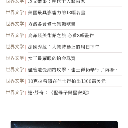
世界文学
以文繪事：明代士人藝術家
世界文学
美國最具影響力的13幅名畫
世界文学
方濟各會修士殉難壁畫
世界文学
烏菲茲美術館之旅 必看8幅畫作
世界文学
法國秀拉︰大傑特島上的周日下午
世界文学
女王最耀眼的鉑金珠寶
世界文学
儘管遭受網路攻擊，佳士得仍舉行了兩場拍
賣
世界文学
10克拉粉鑽在佳士得拍出1300萬美元
世界文学
達·芬奇︰《聖母子與聖安妮》