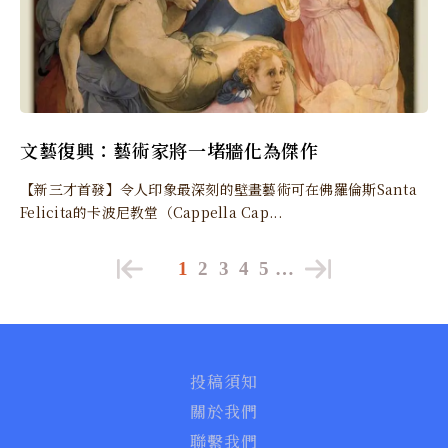
文藝復興：藝術家將一堵牆化為傑作
【新三才首發】令人印象最深刻的壁畫藝術可在佛羅倫斯Santa
Felicita的卡波尼教堂（Cappella Cap...
1
2
3
4
5
…
投稿須知
關於我們
聯繫我們