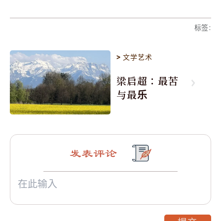
标签
:
>
文学艺术
梁启超：最苦
与最乐
发表评论