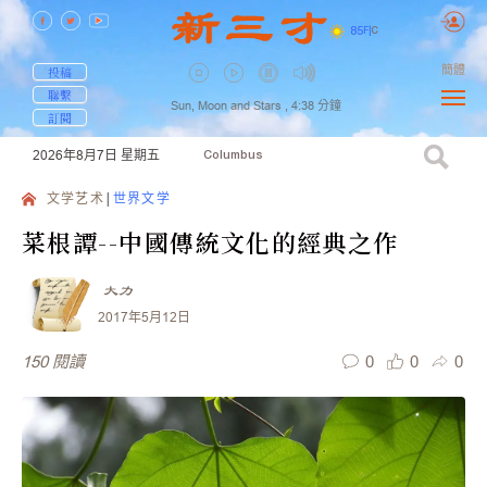
85
F
|
C
簡體
投稿
聯繫
Sun, Moon and Stars ,
4:38
分鐘
訂閱
2026年8月7日
星期五
Columbus
文学艺术
世界文学
菜根譚--中國傳統文化的經典之作
大力
2017年5月12日
0
0
0
150
閱讀