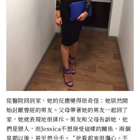
從醫院回到家，她的反應變得很奇怪：她居然開
始討厭曾經的男友。父母帶著她的男友一起回了
家，她就表現地很排斥。男友和父母告訴她，他
們是戀人，而Jessica不想接受這樣的關係，兩個
星期以後，甚至想分手。“他看起來很傷心。不