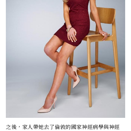
之後，家人帶她去了倫敦的國家神經病學與神經