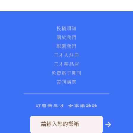
投稿須知
關於我們
聯繫我們
三才人註冊
三才精品店
免費電子期刊
書刊購買
訂閱新三才 全家樂融融