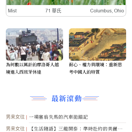
Mist
71 華氏
Columbus, Ohio
為何數以萬計的摩洛哥人越
耐心、權力與環境：重新思
境進入西班牙休達
考中國人的特質
最新滾動
男来女往
一場塞翁失馬的汽車拋錨記
男来女往
【生活隨語】三龍開泰：準時赴約的美麗震