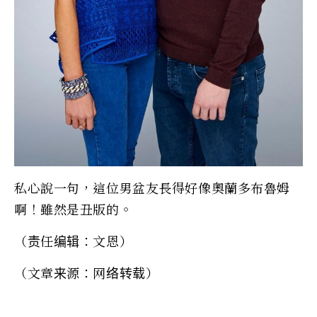
私心說一句，這位男盆友長得好像奧蘭多布魯姆
啊！雖然是丑版的。
（责任编辑：文恩）
（文章来源：网络转载）