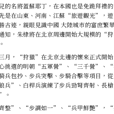
兒的名將蓋蘇耶丁，在本國也是免跪拜禮的
先是在山東、河南、江蘇“旅遊觀光”，遊
勝古迹，親眼見識中國 大陸城市的富庶繁
通知，朱棣將在北京周邊開始大規模的“狩
。
三月，“狩獵”在北京北邊的懷來正式開始
心挑選的明朝“五軍營”、“三千營”、“
騎兵包抄、步兵突擊、步騎合擊等項目，從
狼兵”、白桿兵演練了步兵勁弩齊射、長槍
”。
齊整”、“步調如一”、“兵甲鮮艷”，“