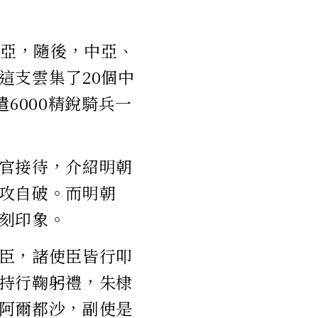
中亞，隨後，中亞、
這支雲集了20個中
6000精銳騎兵一
官接待，介紹明朝
攻自破。而明朝
刻印象。
臣，諸使臣皆行叩
持行鞠躬禮，朱棣
阿爾都沙，副使是