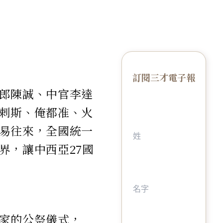
訂閱三才電子報
郎陳誠、中官李達
剌斯、俺都准、火
易往來，全國統一
界，讓中西亞27國
家的公祭儀式，