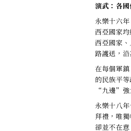
演武：各國
永樂十六年
西亞國家均
西亞國家、
路護送，沿
在每個軍鎮
的民族平等
“九邊”強
永樂十八年
拜禮，唯獨
卻並不在意