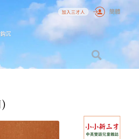
簡體
加入三才人
海鈎沉
)