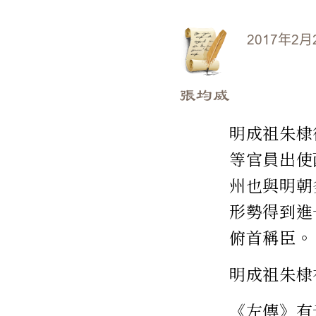
2017年2月
張均威
明成祖朱棣
等官員出使
州也與明朝
形勢得到進
俯首稱臣。
明成祖朱棣
《左傳》有