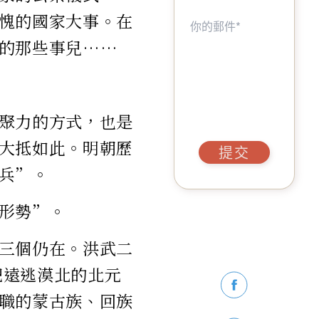
愧的國家大事。在
的那些事兒……
聚力的方式，也是
大抵如此。明朝歷
提交
兵”。
形勢”。
三個仍在。洪武二
把遠逃漠北的北元
職的蒙古族、回族