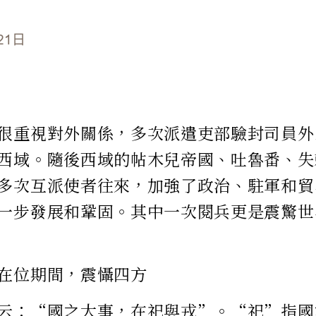
21日
很重視對外關係，多次派遣吏部驗封司員外
西域。隨後西域的帖木兒帝國、吐魯番、失
多次互派使者往來，加強了政治、駐軍和貿
一步發展和鞏固。其中一次閱兵更是震驚世
在位期間，震懾四方
云：“國之大事，在祀與戎”。“祀”指國