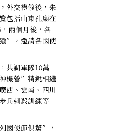
。外交禮儀後，朱
覽包括山東孔廟在
華，兩個月後，各
獵”，邀請各國使
，共調軍隊10萬
神機營”精銳相繼
廣西、雲南、四川
步兵刺殺訓練等
列國使節俱驚”，