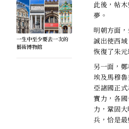
此後，帖木
夢。
明朝方面，
一生中至少要去一次的
誠出使西域
藝術博物館
恢復了朱元
另一面，鄭
埃及馬穆魯
亞諸國正式
實力，各國
力，鞏固大
兵，恰是最