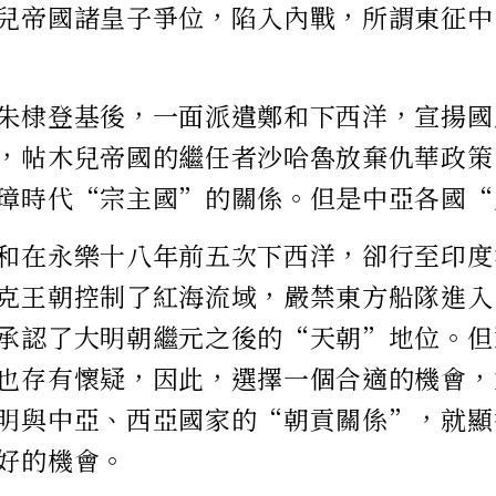
兒帝國諸皇子爭位，陷入內戰，所謂東征中
朱棣登基後，一面派遣鄭和下西洋，宣揚國
，帖木兒帝國的繼任者沙哈魯放棄仇華政策
璋時代“宗主國”的關係。但是中亞各國“
和在永樂十八年前五次下西洋，卻行至印度
克王朝控制了紅海流域，嚴禁東方船隊進入
承認了大明朝繼元之後的“天朝”地位。但
也存有懷疑，因此，選擇一個合適的機會，
明與中亞、西亞國家的“朝貢關係”，就顯
好的機會。