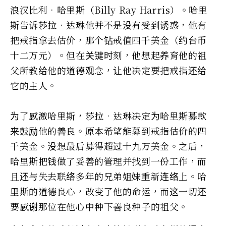
浪汉比利•哈里斯（Billy Ray Harris）。哈里
斯告诉莎拉•达琳他并不是没有受到诱惑，他有
把戒指拿去估价，那个钻戒值四千美金（约台币
十二万元）。但在关键时刻，他想起养育他的祖
父所教给他的道德观念，让他决定要把戒指还给
它的主人。
为了感激哈里斯，莎拉•达琳决定为哈里斯募款
来鼓励他的善良。原本希望能募到戒指估价的四
千美金。没想最后募得超过十九万美金。之后，
哈里斯把钱做了妥善的管理并找到一份工作，而
且还与失去联络多年的兄弟姐妹重新连络上。哈
里斯的道德良心，改变了他的命运，而这一切还
要感谢那位在他心中种下善良种子的祖父。