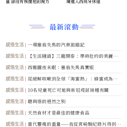
量 卻沒有恢復祂的視力
境進入西班牙休達
最新滾動
感悟生活
一場塞翁失馬的汽車拋錨記
感悟生活
【生活隨語】三龍開泰：準時赴約的美麗震
撼
感悟生活
西雅圖夜未眠：塞翁失馬真實版
感悟生活
從緩解咳嗽到全球「淘蜜熱」：蜂蜜成為健
康產業前沿商品
感悟生活
10名兒童死亡可能與新冠疫苗接種有關
感悟生活
聰與悟的迥然之別
感悟生活
天然食材才是最佳的健康食品
感悟生活
當代靈魂的重量——我從宮崎駿紀錄片得到的