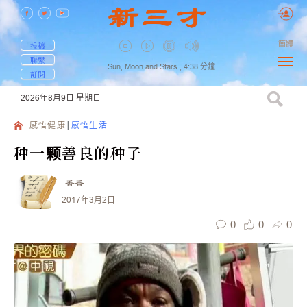
簡體
投稿
聯繫
Sun, Moon and Stars ,
4:38
分鐘
訂閱
2026年8月9日
星期日
感悟健康
感悟生活
种一颗善良的种子
香香
2017年3月2日
0
0
0