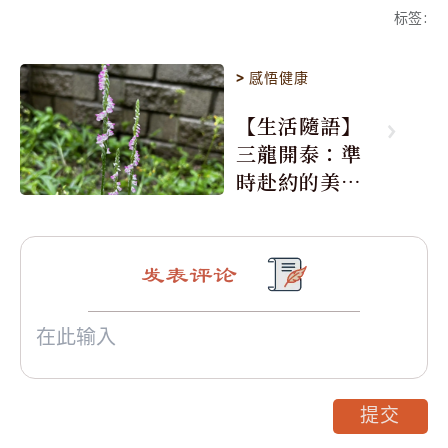
标签
:
>
感悟健康
【生活隨語】
三龍開泰：準
時赴約的美麗
震撼
发表评论
提交