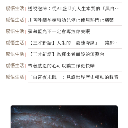
省思
感悟生活
透視泡沫：從AI盛世到人生本質的「黑白一
瞬」
感悟生活
川普呼籲孕婦和幼兒停止使用熱門止痛藥泰
諾
感悟生活
螢幕藍光不一定會導致你失眠
感悟生活
【三才新語】人生的「最速降線」：讓那道
光，帶你滑向自己
感悟生活
【三才新語】為遲來者而設的頒獎台
感悟生活
帶著感恩的心可以讓工作更快樂
感悟生活
「白宮夜未眠」：見證世界歷史轉動的聲音