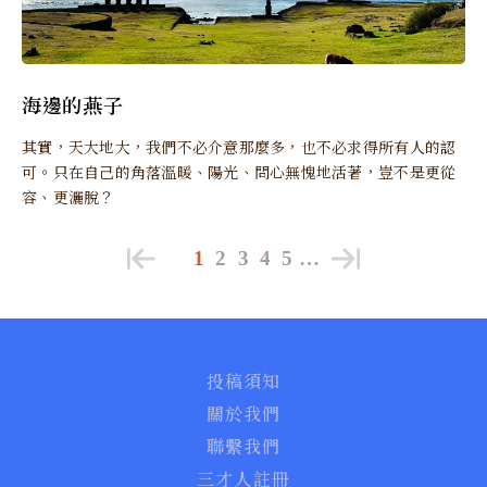
海邊的燕子
其實，天大地大，我們不必介意那麼多，也不必求得所有人的認
可。只在自己的角落溫暖、陽光、問心無愧地活著，豈不是更從
容、更灑脫？
1
2
3
4
5
…
投稿須知
關於我們
聯繫我們
三才人註冊