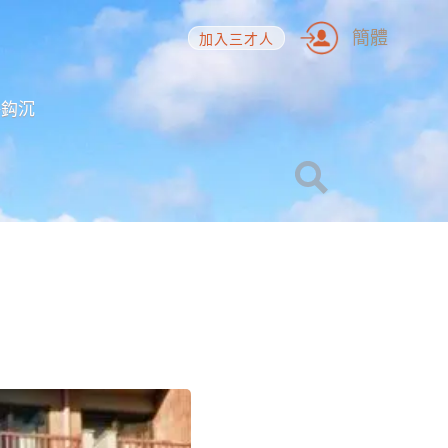
簡體
加入三才人
海鈎沉