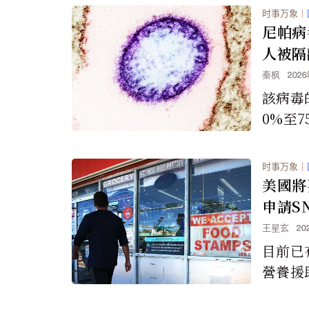
时事万象
｜
尼帕病
人被隔
秦枫
202
該病毒
0%至
的治療
时事万象
｜
美國將
申請S
王星玄
20
目前已
營養援
關的詐