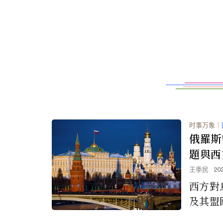
时事万象
｜
俄羅斯
題與西
王季民
20
西方對
及其盟
軍事衝