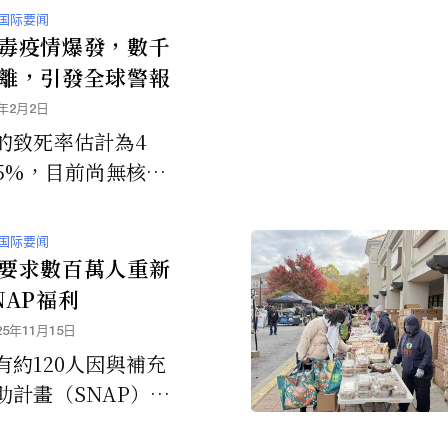
国际要闻
毒疫情爆發，數千
離，引發全球警報
6年2月2日
的致死率估計為4
75%，目前尚無核准
方法。
国际要闻
要求數百萬人重新
NAP福利
25年11月15日
有約120人因與補充
助計畫（SNAP）相
欺行為被捕，並補充