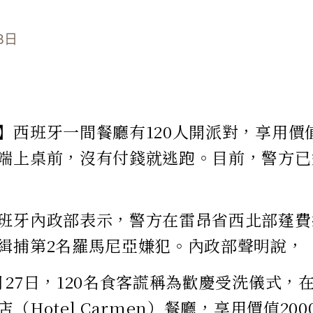
8日
】西班牙一間餐廳有120人開派對，享用價
端上桌前，沒有付錢就逃跑。目前，警方已
班牙內政部表示，警方在雷昂省西北部蓬費
緝捕第2名羅馬尼亞嫌犯。內政部聲明說，
月27日，120名食客謊稱為歡慶受洗儀式，
（Hotel Carmen）餐廳，享用價值20