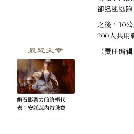
卻迅速逃跑
之後，10
200人共
最近文章
（责任编辑
鑽石影響力的終極代
表：安託瓦內特珠寶