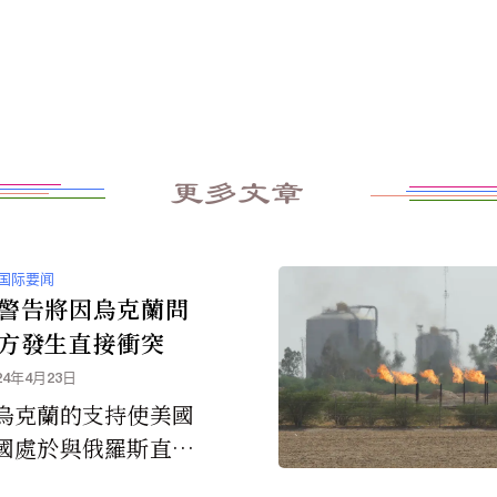
更多文章
国际要闻
警告將因烏克蘭問
方發生直接衝突
24年4月23日
烏克蘭的支持使美國
國處於與俄羅斯直接
突的邊緣。