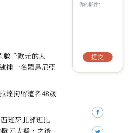
值數千歐元的大
提交
逮捕一名羅馬尼亞
拉達拘留這名48歲
在西班牙北部班比
00歐元大餐，之後