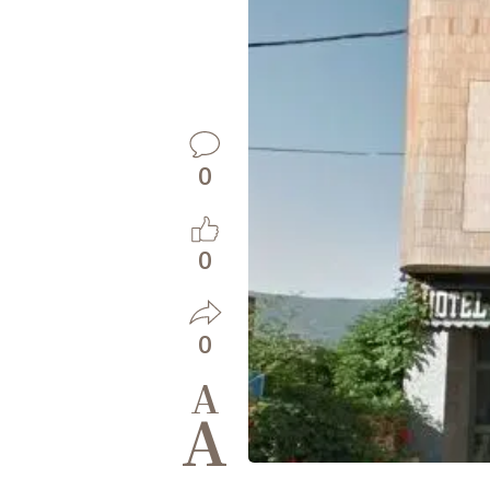
0
0
0
A
A