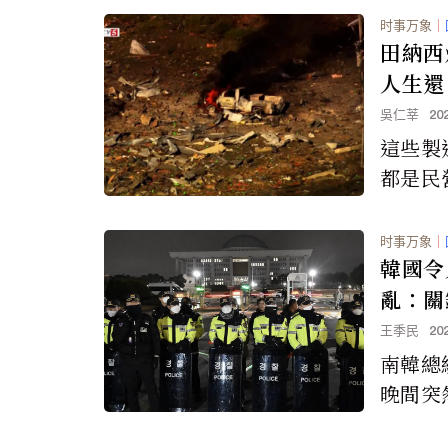
說，政
时事万象
｜
是「冰
田納西
人生還
吳仁莘
20
這些製
都是民
中稍有
禍。
时事万象
｜
韓國令
亂：關
王季民
20
南韓總
晚間突
爾黎明