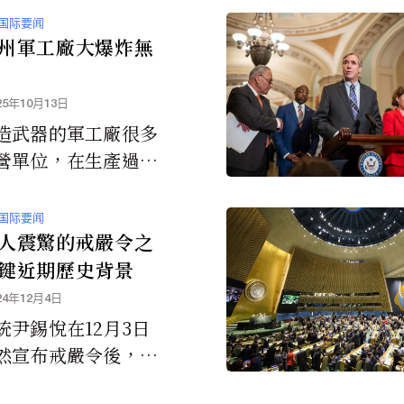
府認為目前發現的只
国际要闻
山一角」。
州軍工廠大爆炸無
25年10月13日
造武器的軍工廠很多
營單位，在生產過程
不慎就會造成逆天大
国际要闻
人震驚的戒嚴令之
鍵近期歷史背景
24年12月4日
統尹錫悅在12月3日
然宣布戒嚴令後，首
前的瘋狂場面似乎突