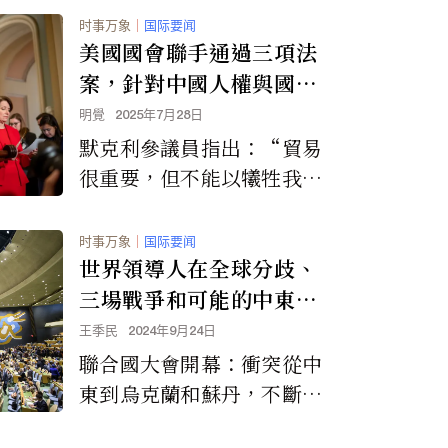
四口之家最高可獲約1,000
时事万象
｜
国际要闻
美元補助。
美國國會聯手通過三項法
案，針對中國人權與國家
安全，與川普的對華貿易
明覺
2025年7月28日
政策背道而馳
默克利參議員指出：“貿易
很重要，但不能以犧牲我們
的價值觀或全球領導地位為
代價。”
时事万象
｜
国际要闻
世界領導人在全球分歧、
三場戰爭和可能的中東衝
突的陰影下會面
王季民
2024年9月24日
聯合國大會開幕：衝突從中
東到烏克蘭和蘇丹，不斷加
劇，而且看不到結束的跡