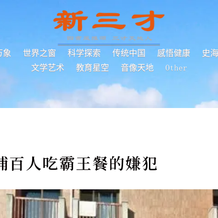
万象
世界之窗
科学探索
传统中国
感悟健康
史
文学艺术
教育星空
音像天地
Other
捕百人吃霸王餐的嫌犯