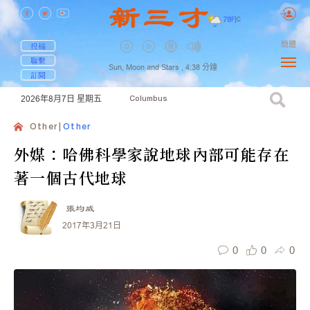
78
F
|
C
簡體
投稿
聯繫
Sun, Moon and Stars ,
4:38
分鐘
訂閱
2026年8月7日
星期五
Columbus
Other
Other
外媒：哈佛科學家說地球內部可能存在
著一個古代地球
張均威
2017年3月21日
0
0
0