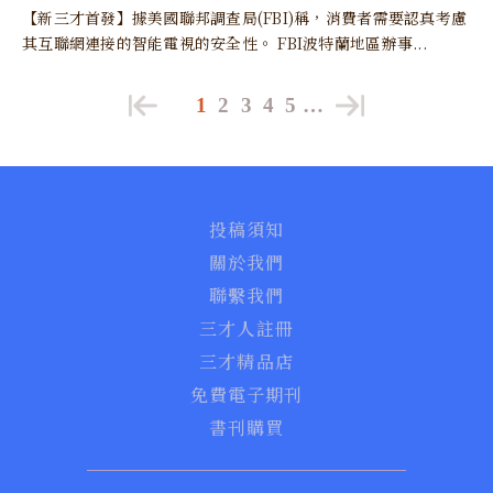
【新三才首發】據美國聯邦調查局(FBI)稱，消費者需要認真考慮
其互聯網連接的智能電視的安全性。 FBI波特蘭地區辦事...
1
2
3
4
5
…
投稿須知
關於我們
聯繫我們
三才人註冊
三才精品店
免費電子期刊
書刊購買