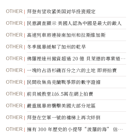
OTHER
拜登有望收紧美国对华投资规定
OTHER
民意調查顯示 美國人認為中國是最大的敵人
OTHER
高速列車將連接南加州和拉斯維加斯
OTHER
冬季風暴緩解了加州的乾旱
OTHER
佛羅裡達州撤資超過 20 億 貝萊德的專業道德
被質疑
OTHER
一塊約占洛杉磯百分之六的土地 即將拍賣
OTHER
民間收集烏克蘭戰爭罪的數字證據
OTHER
前貝城教堂以6.5萬在網上拍賣
OTHER
嚴重風暴將襲擊美國大部分地區
OTHER
拜登在空軍一號的樓梯上再次絆倒
OTHER
擁有 300 年歷史的小提琴“波羅的海” 估價