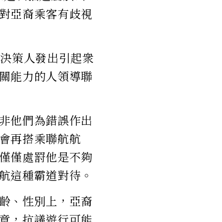
對亞裔乘客有歧視
，決策人發出引起衆
關能力的人領導聯
非他們為錯誤作出
會再搭乘聯航航
僅僅處罸他是不夠
航這種霸道對待。
齡、性別上，亞裔
意，抗議遊行可能