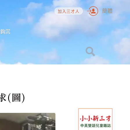
簡體
加入三才人
海鈎沉
(圖)