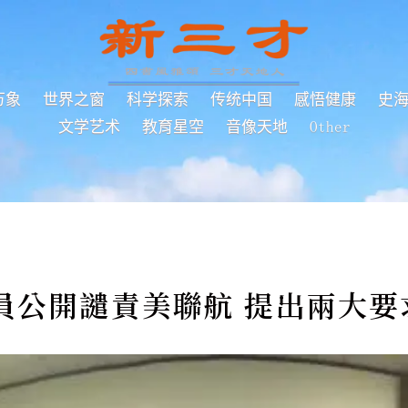
万象
世界之窗
科学探索
传统中国
感悟健康
史
文学艺术
教育星空
音像天地
Other
員公開譴責美聯航 提出兩大要求