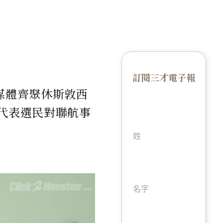
訂閱三才電子報
媒體齊聚休斯敦西
林代表選民對聯航事