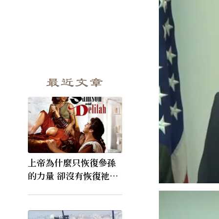
最近文章
上帝為什麼只恢復參孫
的力量 卻沒有恢復祂的
視力