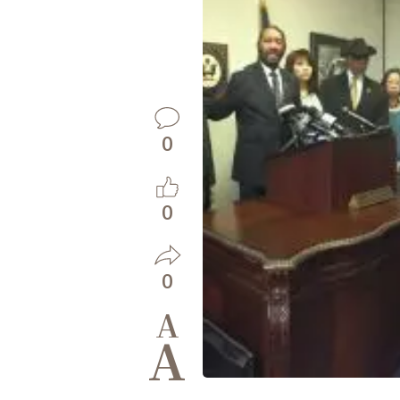
0
0
0
A
A