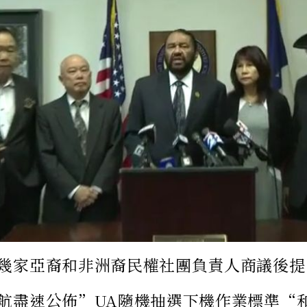
幾家亞裔和非洲裔民權社團負責人商議後提
航盡速公佈”UA隨機抽選下機作業標準“