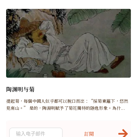
陶渊明与菊
提起菊，每個中國人似乎都可以脫口而出：“採菊東籬下，悠然
見南山。” 是的，陶淵明賦予了菊花獨特的隱逸形象。為什...
訂閱