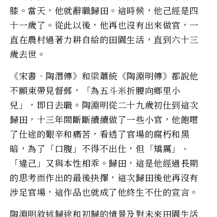
膝。當天，他就辭職歸田。這時候，他己經是四
十一歲了。從此以後，他再也沒有出來做官，一
直在農村過著力耕自給的田園生活，直到六十三
歲去世。
《宋書．陶潛傳》和梁蕭統《陶淵明傳》都說他
不願束帶見督郵，「為五斗米折腰向鄉里小
兒」，即日去職。陶淵明從二十九歲初仕到這次
歸田，十三年間斷斷續續做了一些小官，他飽嚐
了仕途的艱辛和痛苦，看透了官場的腐朽和黑
暗，為了「口腹」不得不出仕，但「矯厲」、
「違己」又與本性相乖。歸田，這是他經過長期
的思考而作出的最後抉擇，這次歸田後他再沒有
涉足官場，這作品也就成了他終生不仕的宣言。
陶淵明敘述歸途和初歸的情景及對未來田園生活