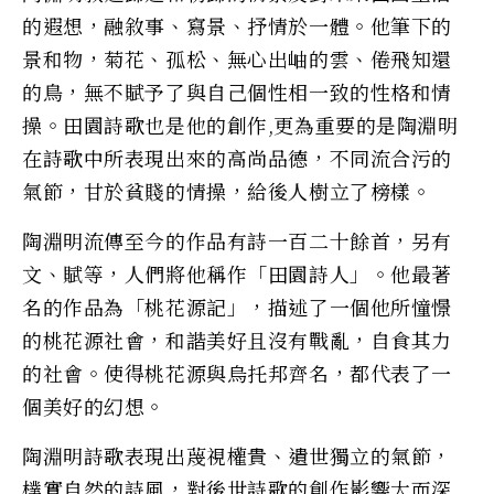
的遐想，融敘事、寫景、抒情於一體。他筆下的
景和物，菊花、孤松、無心出岫的雲、倦飛知還
的鳥，無不賦予了與自己個性相一致的性格和情
操。田園詩歌也是他的創作,更為重要的是陶淵明
在詩歌中所表現出來的高尚品德，不同流合污的
氣節，甘於貧賤的情操，給後人樹立了榜樣。
陶淵明流傳至今的作品有詩一百二十餘首，另有
文、賦等，人們將他稱作「田園詩人」。他最著
名的作品為「桃花源記」，描述了一個他所憧憬
的桃花源社會，和諧美好且沒有戰亂，自食其力
的社會。使得桃花源與烏托邦齊名，都代表了一
個美好的幻想。
陶淵明詩歌表現出蔑視權貴、遺世獨立的氣節，
樸實自然的詩風，對後世詩歌的創作影響大而深