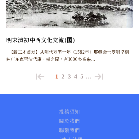
明末清初中西文化交流(图)
【新三才首发】从明代万历十年（1582年）耶稣会士罗明坚到
达广东直至清代康、雍之际，有1000多名来...
1
2
3
4
5
…
投稿須知
關於我們
聯繫我們