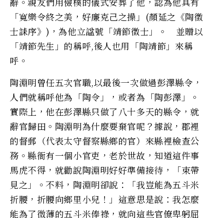
辭。親友們用儉樸的儀式安葬了他，認為他具有
「寬樂令終之美，好廉克己之操」(顏延之《陶徵
士誄序》)，為他立諡號「靖節徵士」。 並贈以
「靖節先生」的稱呼,後人也用「陶靖節」來稱
呼。
陶淵明曾任五次官職,以最後一次做過彭澤縣令，
人們就稱呼他為「陶令」，或者為「陶彭澤」。
實際上，他在彭澤縣只做了八十多天的縣令，就
辭官歸田。陶淵明為什麼要棄官呢？據說，郡裡
的督郵（代表太守督察縣鄉的官）來縣裡檢查公
務。縣衙有一個小官吏，老於世故，知道這件事
馬虎不得，就勸說陶淵明好好準備接待，「束帶
見之」。不料，陶淵明卻說：「我豈能為五斗米
折腰，折腰向鄉里小兒！」這意思是說：我怎麼
能為了微薄的五斗米俸祿，就向這些官僚卑躬屈