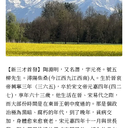
【新三才首發】陶淵明，又名潛，字元亮。號五
柳先生。潯陽柴桑(今江西九江西南)人。生於晉哀
帝興寧三年（三六五)，卒於宋文帝元嘉四年(四二
七)，享年六十三歲，他生活在晉、宋易代之際，
而大部份時間是在東晉王朝中度過的。那是個政
治極為黑暗、腐朽的年代，到了晚年，貧病交
加，身體愈來愈衰老，宋元嘉四年十一月與世長