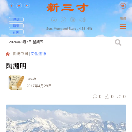
簡體
投稿
聯繫
Sun, Moon and Stars ,
4:38
分鐘
訂閱
2026年8月7日
星期五
传统中国
文化道德
陶淵明
大力
2017年4月29日
0
0
0