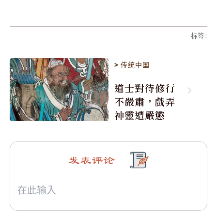
标签
:
>
传统中国
道士對待修行
不嚴肅，戲弄
神靈遭嚴懲
发表评论