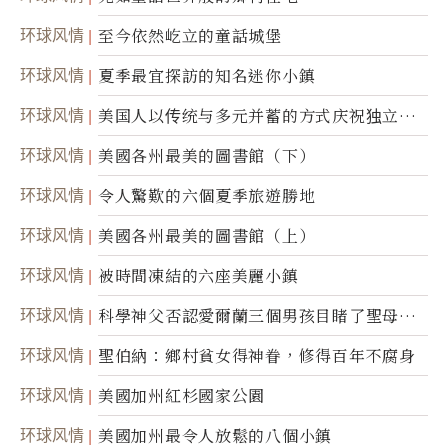
环球风情
至今依然屹立的童話城堡
环球风情
夏季最宜探訪的知名迷你小鎮
环球风情
美国人以传统与多元并蓄的方式庆祝独立日2
50周年
环球风情
美國各州最美的圖書館（下）
环球风情
令人驚歎的六個夏季旅遊勝地
环球风情
美國各州最美的圖書館（上）
环球风情
被時間凍結的六座美麗小鎮
环球风情
科學神父否認愛爾蘭三個男孩目睹了聖母顯
靈
环球风情
聖伯納：鄉村貧女得神眷，修得百年不腐身
环球风情
美國加州紅杉國家公園
环球风情
美國加州最令人放鬆的八個小鎮