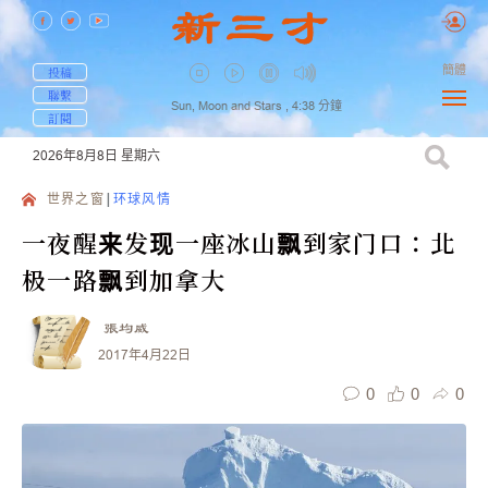
簡體
投稿
聯繫
Sun, Moon and Stars ,
4:38
分鐘
訂閱
2026年8月8日
星期六
世界之窗
环球风情
一夜醒来发现一座冰山飘到家门口：北
极一路飘到加拿大
張均威
2017年4月22日
0
0
0