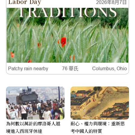
Labor Day
2026年8月7日
Patchy rain nearby
76 華氏
Columbus, Ohio
為何數以萬計的摩洛哥人越
耐心、權力與環境：重新思
境進入西班牙休達
考中國人的特質