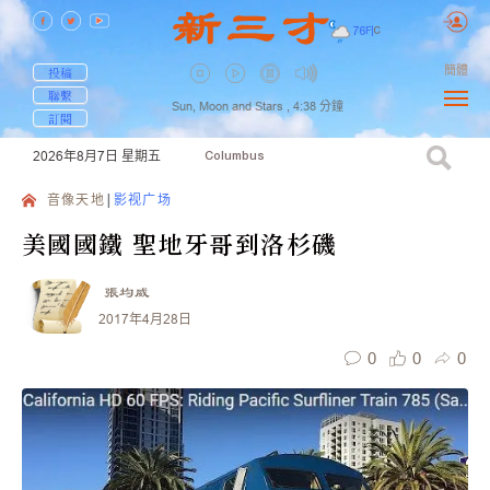
76
F
|
C
簡體
投稿
聯繫
Sun, Moon and Stars ,
4:38
分鐘
訂閱
2026年8月7日
星期五
Columbus
音像天地
影视广场
美國國鐵 聖地牙哥到洛杉磯
張均威
2017年4月28日
0
0
0