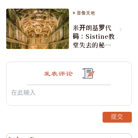
>
音像天地
米开朗基罗代
码：Sistine教
堂失去的秘密
(图)
发表评论
提交