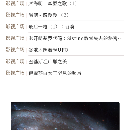
影视广场
席海明 - 草原之歌（1）
影视广场
潘晴 - 路漫漫 （2）
影视广场
最后一枪（1）：召唤
影视广场
米开朗基罗代码：Sistine教堂失去的秘密
(图)
影视广场
谷歌地圖發現UFO
影视广场
巴基斯坦山脈之美
影视广场
伊麗莎白女王罕見的照片