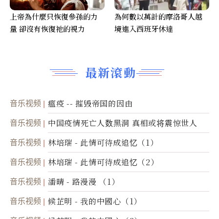
上帝為什麼只恢復參孫的力
為何數以萬計的摩洛哥人越
量 卻沒有恢復祂的視力
境進入西班牙休達
最新滾動
音乐视频
瘟疫 -- 摧毁帝国的因由
音乐视频
中国疫情死亡人数黑洞 真相或将震惊世人
音乐视频
林培瑞 - 此情可待成追忆（1）
音乐视频
林培瑞 - 此情可待成追忆（2）
音乐视频
潘晴 - 路漫漫 （1）
音乐视频
候芷明 - 我的中國心（1）