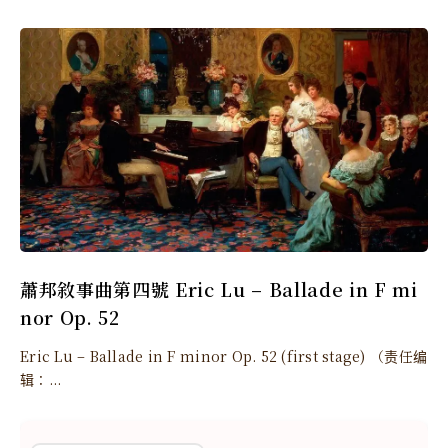
蕭邦敘事曲第四號 Eric Lu – Ballade in F mi
nor Op. 52
Eric Lu – Ballade in F minor Op. 52 (first stage) （责任编
辑：...