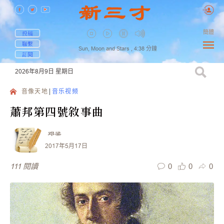
簡體
投稿
聯繫
Sun, Moon and Stars ,
4:38
分鐘
訂閱
2026年8月9日
星期日
音像天地
音乐视频
蕭邦第四號敘事曲
邓梁
2017年5月17日
0
0
0
111
閱讀