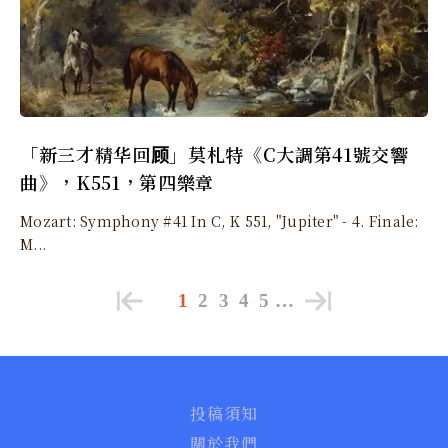
「新三才精华回顾」莫札特《C大調第41號交響
曲》，K551，第四樂章
Mozart: Symphony #41 In C, K 551, "Jupiter" - 4. Finale:
M...
1
2
3
4
5
…
投稿須知
關於我們