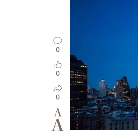
0
0
0
A
A