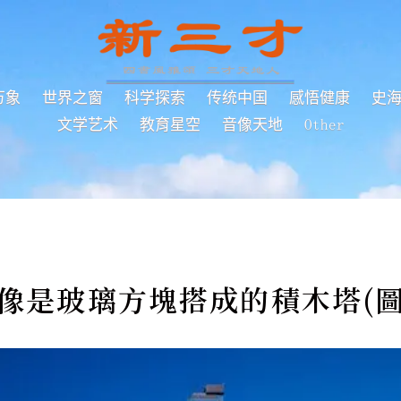
万象
世界之窗
科学探索
传统中国
感悟健康
史
文学艺术
教育星空
音像天地
Other
像是玻璃方塊搭成的積木塔(圖