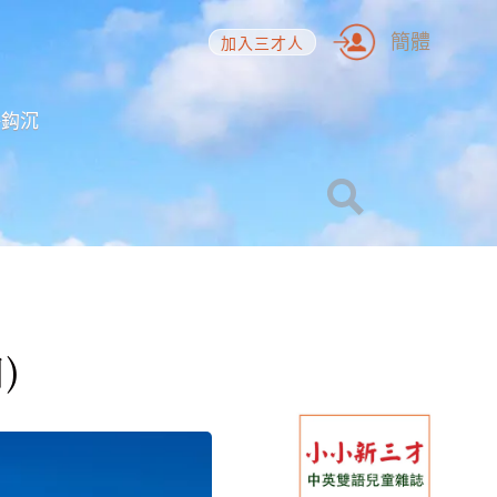
簡體
加入三才人
海鈎沉
)