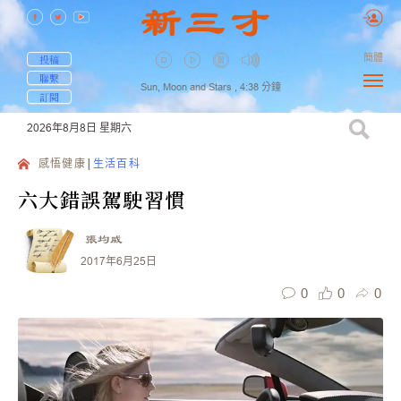
簡體
投稿
聯繫
Sun, Moon and Stars ,
4:38
分鐘
訂閱
2026年8月8日
星期六
感悟健康
生活百科
六大錯誤駕駛習慣
張均威
2017年6月25日
0
0
0