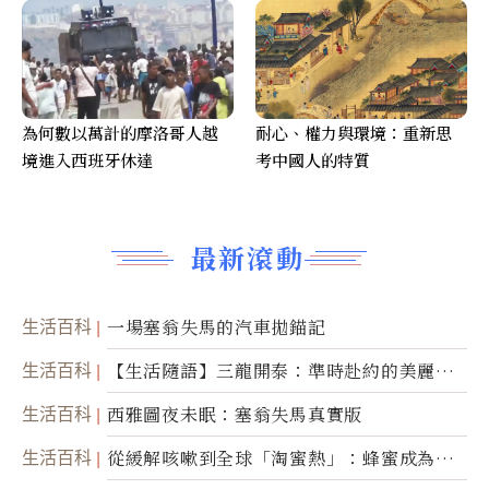
為何數以萬計的摩洛哥人越
耐心、權力與環境：重新思
境進入西班牙休達
考中國人的特質
最新滾動
生活百科
一場塞翁失馬的汽車拋錨記
生活百科
【生活隨語】三龍開泰：準時赴約的美麗震
撼
生活百科
西雅圖夜未眠：塞翁失馬真實版
生活百科
從緩解咳嗽到全球「淘蜜熱」：蜂蜜成為健
康產業前沿商品