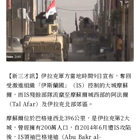
【新三才訊】伊拉克軍方當地時間9日宣布，奪回
受激進組織「伊斯蘭國」（IS）控制的大城摩蘇
爾，而IS殘餘部隊流竄至摩蘇爾城西部的阿法爾
（Tal Afar）及伊拉克北部郊區。
摩蘇爾位於巴格達西北396公里，是伊拉克第2大
城，曾經擁有200萬人口，自2014年6月遭IS攻陷
後，IS領袖巴格達迪（Abu Bakr al-