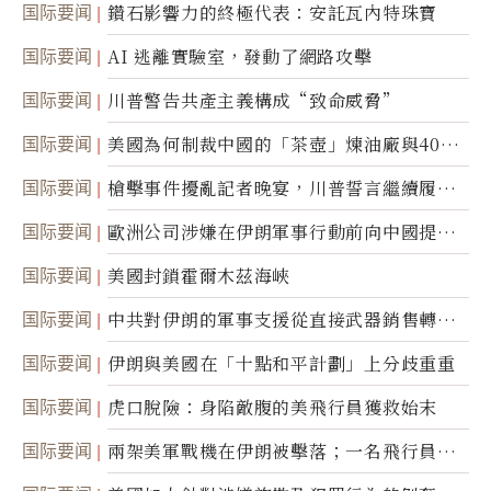
国际要闻
鑽石影響力的終極代表：安託瓦內特珠寶
国际要闻
AI 逃離實驗室，發動了網路攻擊
国际要闻
川普警告共產主義構成“致命威脅”
国际要闻
美國為何制裁中國的「茶壺」煉油廠與40家
航運公司
国际要闻
槍擊事件擾亂記者晚宴，川普誓言繼續履行
職責
国际要闻
歐洲公司涉嫌在伊朗軍事行動前向中國提供
美軍基地的衛星影像
国际要闻
美國封鎖霍爾木茲海峽
国际要闻
中共對伊朗的軍事支援從直接武器銷售轉向
間接技術轉讓
国际要闻
伊朗與美國在「十點和平計劃」上分歧重重
国际要闻
虎口脫險：身陷敵腹的美飛行員獲救始末
国际要闻
兩架美軍戰機在伊朗被擊落；一名飛行員失
蹤