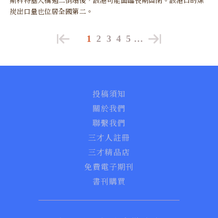
斯科特基大橋週二倒塌後，該港可能面臨長期關閉。該港口的煤
炭出口量也位居全國第二。
1
2
3
4
5
…
投稿須知
關於我們
聯繫我們
三才人註冊
三才精品店
免費電子期刊
書刊購買