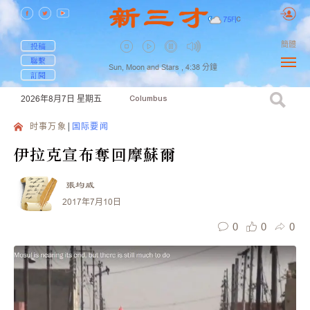
75
F
|
C
簡體
投稿
聯繫
Sun, Moon and Stars ,
4:38
分鐘
訂閱
2026年8月7日
星期五
Columbus
时事万象
国际要闻
伊拉克宣布奪回摩蘇爾
張均威
2017年7月10日
0
0
0