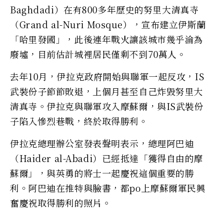
Baghdadi）在有800多年歷史的努里大清真寺
（Grand al-Nuri Mosque），宣布建立伊斯蘭
「哈里發國」，此後連年戰火讓該城市幾乎淪為
廢墟，目前估計城裡居民僅剩不到70萬人。
去年10月，伊拉克政府開始與聯軍一起反攻，IS
武裝份子節節敗退，上個月甚至自己炸毀努里大
清真寺。伊拉克與聯軍攻入摩蘇爾，與IS武裝份
子陷入慘烈巷戰，終於取得勝利。
伊拉克總理辦公室發表聲明表示，總理阿巴迪
（Haider al-Abadi）已經抵達「獲得自由的摩
蘇爾」，與英勇的將士一起慶祝這個重要的勝
利。阿巴迪在推特與臉書，都po上摩蘇爾軍民興
奮慶祝取得勝利的照片。