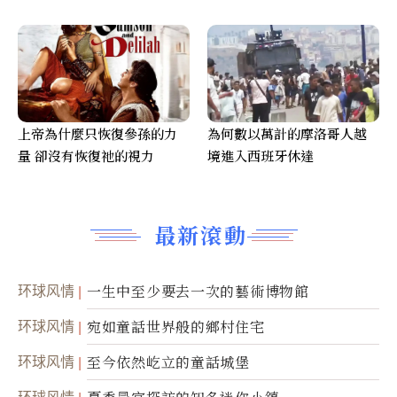
上帝為什麼只恢復參孫的力
為何數以萬計的摩洛哥人越
量 卻沒有恢復祂的視力
境進入西班牙休達
最新滾動
环球风情
一生中至少要去一次的藝術博物館
环球风情
宛如童話世界般的鄉村住宅
环球风情
至今依然屹立的童話城堡
环球风情