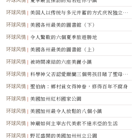
夏季最宜探訪的知名迷你小鎮
环球风情
美国人以传统与多元并蓄的方式庆祝独立日2
50周年
环球风情
美國各州最美的圖書館（下）
环球风情
令人驚歎的六個夏季旅遊勝地
环球风情
美國各州最美的圖書館（上）
环球风情
被時間凍結的六座美麗小鎮
环球风情
科學神父否認愛爾蘭三個男孩目睹了聖母顯
靈
环球风情
聖伯納：鄉村貧女得神眷，修得百年不腐身
环球风情
美國加州紅杉國家公園
环球风情
美國加州最令人放鬆的八個小鎮
环球风情
神廟如何主宰古代美索不達米亞的生活
环球风情
野花盛開的美國加州州立公園