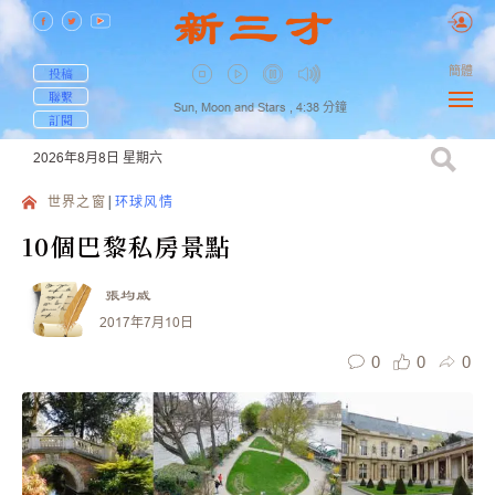
簡體
投稿
聯繫
Sun, Moon and Stars ,
4:38
分鐘
訂閱
2026年8月8日
星期六
世界之窗
环球风情
10個巴黎私房景點
張均威
2017年7月10日
0
0
0