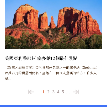
美國亞利桑那州 塞多納12個最佳景點
【新三才編譯首發】亞利桑那州景點之一的塞多納（Sedona）
以其非凡的岩層而聞名，坐落在一個令人驚嘆的地方，許多人
認...
1
2
3
4
5
…