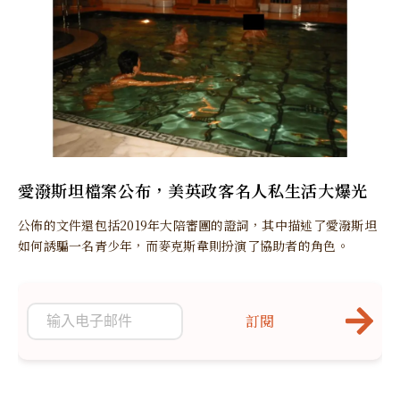
愛潑斯坦檔案公布，美英政客名人私生活大爆光
公佈的文件還包括2019年大陪審團的證詞，其中描述了愛潑斯坦
如何誘騙一名青少年，而麥克斯韋則扮演了協助者的角色。
訂閱