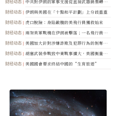
财经动态
中共對伊朗的軍事支援從直接武器銷售轉向
間接技術轉讓
财经动态
伊朗與美國在「十點和平計劃」上分歧重重
财经动态
虎口脫險：身陷敵腹的美飛行員獲救始末
财经动态
兩架美軍戰機在伊朗被擊落；一名飛行員失
蹤
财经动态
美國加大針對涉嫌詐欺及犯罪行為的剝奪公
民權力度
财经动态
胡塞武裝參戰致中東戰事擴大，美國衡量地
面入侵的可能性
财经动态
美國國會要求終結中國的“生育旅遊”