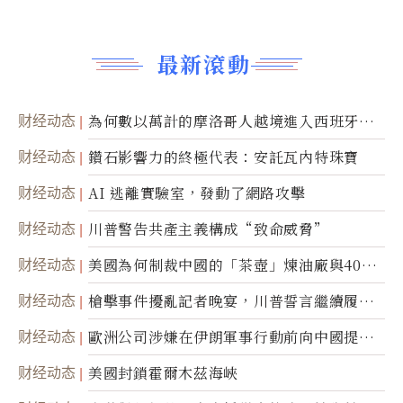
最新滾動
财经动态
為何數以萬計的摩洛哥人越境進入西班牙休
達
财经动态
鑽石影響力的終極代表：安託瓦內特珠寶
财经动态
AI 逃離實驗室，發動了網路攻擊
财经动态
川普警告共產主義構成“致命威脅”
财经动态
美國為何制裁中國的「茶壺」煉油廠與40家
航運公司
财经动态
槍擊事件擾亂記者晚宴，川普誓言繼續履行
職責
财经动态
歐洲公司涉嫌在伊朗軍事行動前向中國提供
美軍基地的衛星影像
财经动态
美國封鎖霍爾木茲海峽