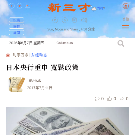
76
F
|
C
簡體
投稿
聯繫
Sun, Moon and Stars ,
4:38
分鐘
訂閱
2026年8月7日
星期五
Columbus
时事万象
财经动态
日本央行重申 寬鬆政策
張均威
2017年7月11日
0
0
0