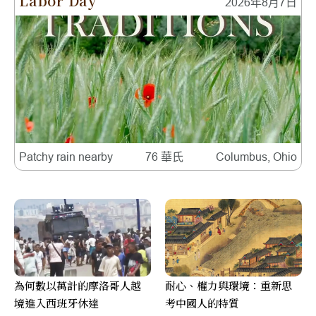
Labor Day
2026年8月7日
Patchy rain nearby
76 華氏
Columbus, Ohio
為何數以萬計的摩洛哥人越
耐心、權力與環境：重新思
境進入西班牙休達
考中國人的特質