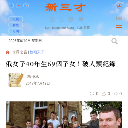
簡體
投稿
聯繫
Sun, Moon and Stars ,
4:38
分鐘
訂閱
2026年8月9日
星期日
世界之窗
放眼天下
俄女子40年生69個子女！破人類紀錄
張均威
2017年7月19日
0
0
0