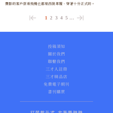
費群的客戶搭乘飛機也都是西裝革履、穿著十分正式的。
1
2
3
4
5
…
投稿須知
關於我們
聯繫我們
三才人註冊
三才精品店
免費電子期刊
書刊購買
訂閱新三才 全家樂融融