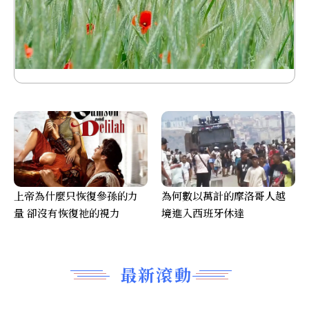
上帝為什麼只恢復參孫的力
為何數以萬計的摩洛哥人越
量 卻沒有恢復祂的視力
境進入西班牙休達
最新滾動