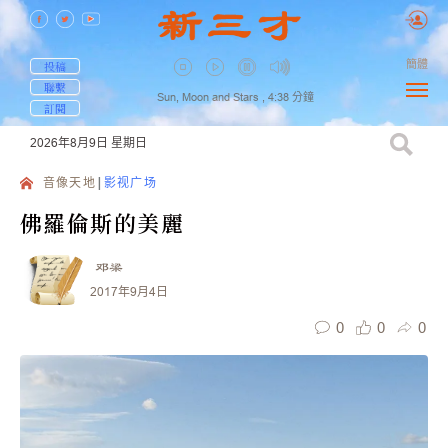
簡體
投稿
聯繫
Sun, Moon and Stars ,
4:38
分鐘
訂閱
2026年8月9日
星期日
音像天地
影视广场
佛羅倫斯的美麗
邓梁
2017年9月4日
0
0
0