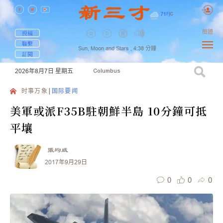
71
F
|
C
簡體
投稿
聯繫
Sun, Moon and Stars ,
4:38
分鐘
訂閱
2026年8月7日
星期五
Columbus
时事万象
国际要闻
美軍或派F35B駐朝鮮半島 10分鐘可抵
平壤
張均威
2017年9月29日
0
0
0