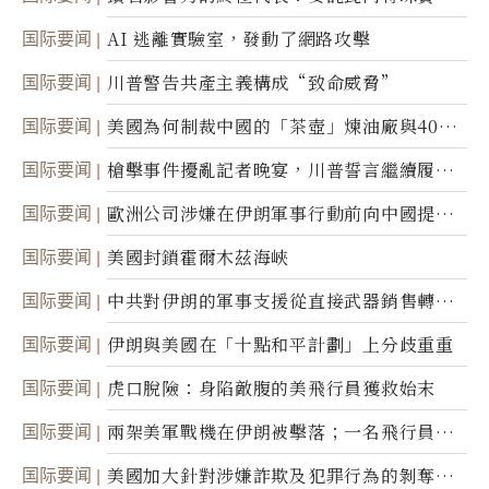
国际要闻
AI 逃離實驗室，發動了網路攻擊
国际要闻
川普警告共產主義構成“致命威脅”
国际要闻
美國為何制裁中國的「茶壺」煉油廠與40家
航運公司
国际要闻
槍擊事件擾亂記者晚宴，川普誓言繼續履行
職責
国际要闻
歐洲公司涉嫌在伊朗軍事行動前向中國提供
美軍基地的衛星影像
国际要闻
美國封鎖霍爾木茲海峽
国际要闻
中共對伊朗的軍事支援從直接武器銷售轉向
間接技術轉讓
国际要闻
伊朗與美國在「十點和平計劃」上分歧重重
国际要闻
虎口脫險：身陷敵腹的美飛行員獲救始末
国际要闻
兩架美軍戰機在伊朗被擊落；一名飛行員失
蹤
国际要闻
美國加大針對涉嫌詐欺及犯罪行為的剝奪公