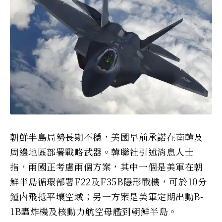
朝鮮半島局勢長期不穩，美國早前承諾在南韓及
周邊地區部署戰略武器。韓聯社引述消息人士
指，兩國正考慮兩個方案，其中一個是美軍在朝
鮮半島循環部署F22及F35B隱形戰機，可於10分
鐘內飛抵平壤空域；另一方案是美軍定期出動B-
1B轟炸機及核動力航空母艦到朝鮮半島。