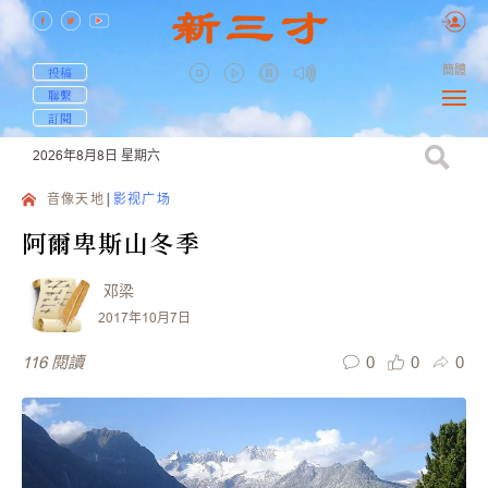
簡體
投稿
聯繫
訂閱
2026年8月8日
星期六
音像天地
影视广场
阿爾卑斯山冬季
邓梁
2017年10月7日
0
0
0
116
閱讀