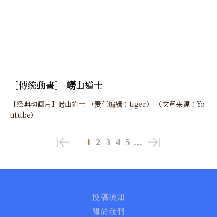
［傳統動畫］ 嶗山道士
【经典动画片】崂山道士 （责任编辑：tiger） （文章来源：Yo
utube）
1
2
3
4
5
…
投稿須知
關於我們