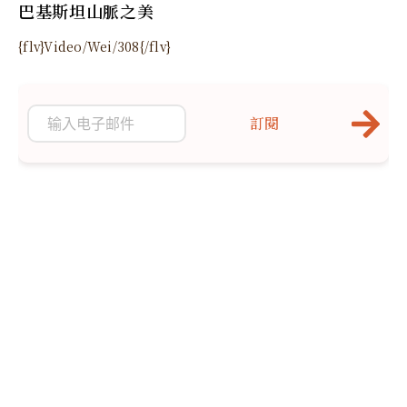
巴基斯坦山脈之美
{flv}Video/Wei/308{/flv}
訂閱