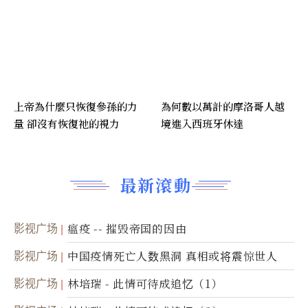
上帝為什麼只恢復參孫的力
為何數以萬計的摩洛哥人越
量 卻沒有恢復祂的視力
境進入西班牙休達
最新滾動
影视广场
瘟疫 -- 摧毁帝国的因由
影视广场
中国疫情死亡人数黑洞 真相或将震惊世人
影视广场
林培瑞 - 此情可待成追忆（1）