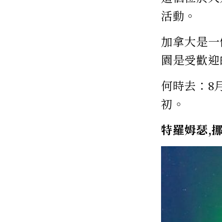
活動。
加拿大是一
園是受歡迎
何時去：8
初。
特羅姆瑟,