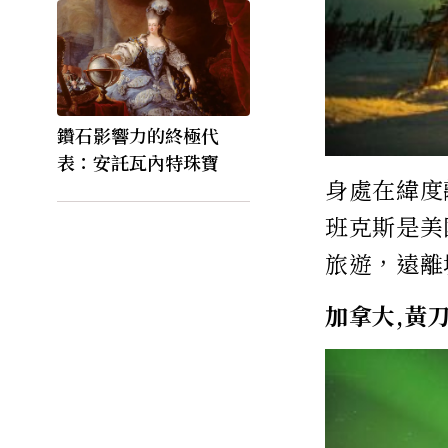
鑽石影響力的終極代
表：安託瓦內特珠寶
身處在緯度
班克斯是美
旅遊，遠離
加拿大,黃