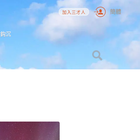
簡體
加入三才人
海鈎沉