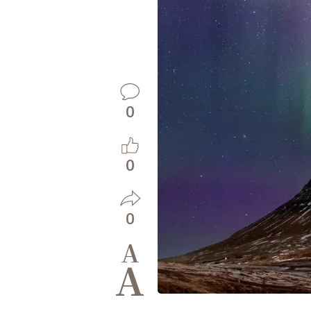
0
0
0
A
A