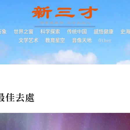
万象
世界之窗
科学探索
传统中国
感悟健康
史
文学艺术
教育星空
音像天地
Other
最佳去處