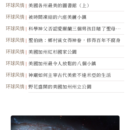
环球风情
美國各州最美的圖書館（上）
环球风情
被時間凍結的六座美麗小鎮
环球风情
科學神父否認愛爾蘭三個男孩目睹了聖母顯
靈
环球风情
聖伯納：鄉村貧女得神眷，修得百年不腐身
环球风情
美國加州紅杉國家公園
环球风情
美國加州最令人放鬆的八個小鎮
环球风情
神廟如何主宰古代美索不達米亞的生活
环球风情
野花盛開的美國加州州立公園