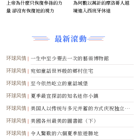
上帝為什麼只恢復參孫的力
為何數以萬計的摩洛哥人越
量 卻沒有恢復祂的視力
境進入西班牙休達
最新滾動
环球风情
一生中至少要去一次的藝術博物館
环球风情
宛如童話世界般的鄉村住宅
环球风情
至今依然屹立的童話城堡
环球风情
夏季最宜探訪的知名迷你小鎮
环球风情
美国人以传统与多元并蓄的方式庆祝独立日2
50周年
环球风情
美國各州最美的圖書館（下）
环球风情
令人驚歎的六個夏季旅遊勝地