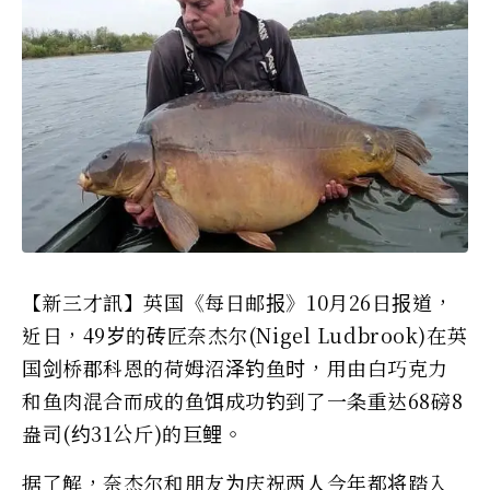
【新三才訊】英国《每日邮报》10月26日报道，
近日，49岁的砖匠奈杰尔(Nigel Ludbrook)在英
国剑桥郡科恩的荷姆沼泽钓鱼时，用由白巧克力
和鱼肉混合而成的鱼饵成功钓到了一条重达68磅8
盎司(约31公斤)的巨鲤。
据了解，奈杰尔和朋友为庆祝两人今年都将踏入