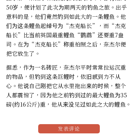
50岁，便计划了此次为期两天的钓鱼之旅。出乎
意料的是，他们竟然钓到如此大的一条鲤鱼。他
们为这条鲤鱼起绰号为“杰克船长”，而“杰克
船长”比当前英国最重鲤鱼“鹦鹉”还要重7盎
司。在为“杰克船长”称重拍照之后，奈杰尔便
把它放生了。
据悉，作为一名砖匠，奈杰尔平时常常拉运沉重
的物品，但钓到这条巨鲤时，依旧感到力不从
心。他说自己刚把它从水里拖出来的时候，整个
人都震惊了，因为他之前钓到过的最大鲤鱼为35
磅(约16公斤)重，他从来没见过如此之大的鲤鱼。
发表评论