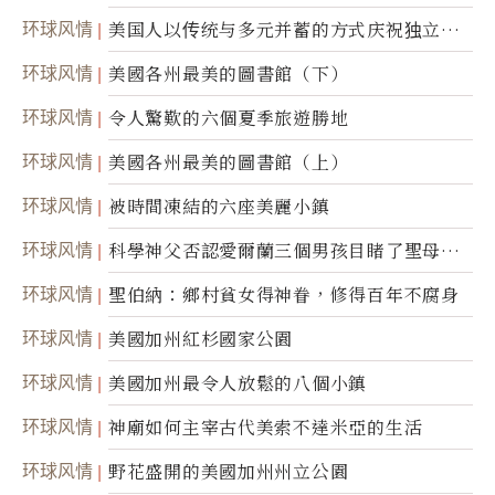
环球风情
美国人以传统与多元并蓄的方式庆祝独立日2
50周年
环球风情
美國各州最美的圖書館（下）
环球风情
令人驚歎的六個夏季旅遊勝地
环球风情
美國各州最美的圖書館（上）
环球风情
被時間凍結的六座美麗小鎮
环球风情
科學神父否認愛爾蘭三個男孩目睹了聖母顯
靈
环球风情
聖伯納：鄉村貧女得神眷，修得百年不腐身
环球风情
美國加州紅杉國家公園
环球风情
美國加州最令人放鬆的八個小鎮
环球风情
神廟如何主宰古代美索不達米亞的生活
环球风情
野花盛開的美國加州州立公園