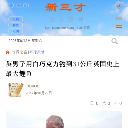
簡體
投稿
聯繫
Sun, Moon and Stars ,
4:38
分鐘
訂閱
2026年8月8日
星期六
世界之窗
环球风情
英男子用白巧克力钓到31公斤英国史上
最大鲤鱼
張均威
2017年10月29日
0
0
0