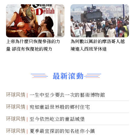
上帝為什麼只恢復參孫的力
為何數以萬計的摩洛哥人越
量 卻沒有恢復祂的視力
境進入西班牙休達
最新滾動
环球风情
一生中至少要去一次的藝術博物館
环球风情
宛如童話世界般的鄉村住宅
环球风情
至今依然屹立的童話城堡
环球风情
夏季最宜探訪的知名迷你小鎮