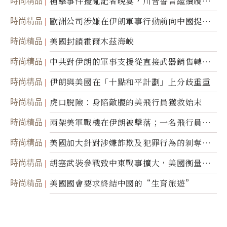
時尚精品
槍擊事件擾亂記者晚宴，川普誓言繼續履行
職責
時尚精品
歐洲公司涉嫌在伊朗軍事行動前向中國提供
美軍基地的衛星影像
時尚精品
美國封鎖霍爾木茲海峽
時尚精品
中共對伊朗的軍事支援從直接武器銷售轉向
間接技術轉讓
時尚精品
伊朗與美國在「十點和平計劃」上分歧重重
時尚精品
虎口脫險：身陷敵腹的美飛行員獲救始末
時尚精品
兩架美軍戰機在伊朗被擊落；一名飛行員失
蹤
時尚精品
美國加大針對涉嫌詐欺及犯罪行為的剝奪公
民權力度
時尚精品
胡塞武裝參戰致中東戰事擴大，美國衡量地
面入侵的可能性
時尚精品
美國國會要求終結中國的“生育旅遊”