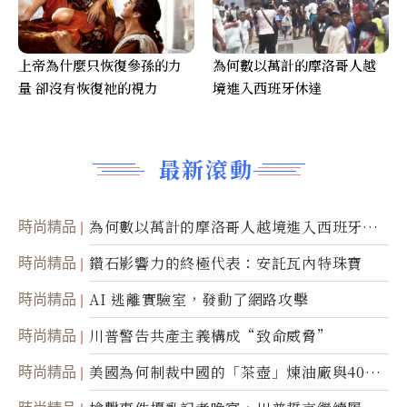
上帝為什麼只恢復參孫的力
為何數以萬計的摩洛哥人越
量 卻沒有恢復祂的視力
境進入西班牙休達
最新滾動
時尚精品
為何數以萬計的摩洛哥人越境進入西班牙休
達
時尚精品
鑽石影響力的終極代表：安託瓦內特珠寶
時尚精品
AI 逃離實驗室，發動了網路攻擊
時尚精品
川普警告共產主義構成“致命威脅”
時尚精品
美國為何制裁中國的「茶壺」煉油廠與40家
航運公司