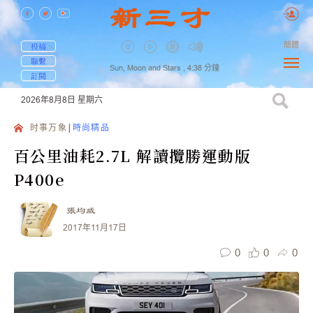
簡體
投稿
聯繫
Sun, Moon and Stars ,
4:38
分鐘
訂閱
2026年8月8日
星期六
时事万象
時尚精品
百公里油耗2.7L 解讀攬勝運動版
P400e
張均威
2017年11月17日
0
0
0