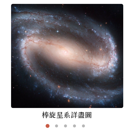
棒旋星系詳盡圖