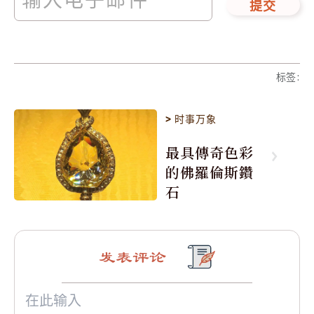
提交
标签
:
>
时事万象
最具傳奇色彩
的佛羅倫斯鑽
石
发表评论