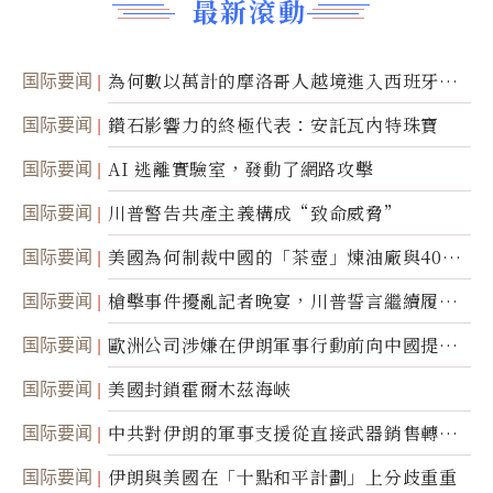
最新滾動
国际要闻
為何數以萬計的摩洛哥人越境進入西班牙休
達
国际要闻
鑽石影響力的終極代表：安託瓦內特珠寶
国际要闻
AI 逃離實驗室，發動了網路攻擊
国际要闻
川普警告共產主義構成“致命威脅”
国际要闻
美國為何制裁中國的「茶壺」煉油廠與40家
航運公司
国际要闻
槍擊事件擾亂記者晚宴，川普誓言繼續履行
職責
国际要闻
歐洲公司涉嫌在伊朗軍事行動前向中國提供
美軍基地的衛星影像
国际要闻
美國封鎖霍爾木茲海峽
国际要闻
中共對伊朗的軍事支援從直接武器銷售轉向
間接技術轉讓
国际要闻
伊朗與美國在「十點和平計劃」上分歧重重