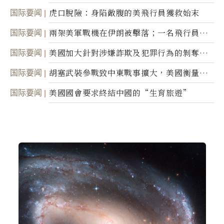
国际要闻
虎口脫險：身陷敵腹的美飛行員獲救始末
国际要闻
兩架美軍戰機在伊朗被擊落；一名飛行員失
蹤
国际要闻
美國加大針對涉嫌詐欺及犯罪行為的剝奪公
民權力度
国际要闻
胡塞武裝參戰致中東戰事擴大，美國衡量地
面入侵的可能性
国际要闻
美國國會要求終結中國的“生育旅遊”