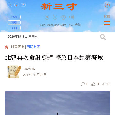
簡體
投稿
聯繫
Sun, Moon and Stars ,
4:38
分鐘
訂閱
2026年8月8日
星期六
时事万象
国际要闻
北韓再次發射導彈 墜於日本經濟海域
張均威
2017年11月28日
0
0
0