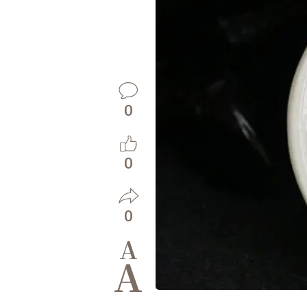
0
0
0
A
A