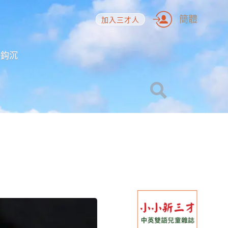
簡體
加入三才人
海鈎沉