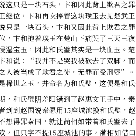
说这只是一块石头，卞和因此背上欺君之罪
王继位，卞和再次捧着这块璞玉去见楚武王
说只是一块石头，卞和又因此背上欺君之罪
位，卞和抱着璞玉在楚山下痛哭了三天三夜
浸湿宝玉，因此和氏璧其实是一块血玉。楚
卞和说：“我并不是哭我被砍去了双脚，而
之人被当成了欺君之徒，无罪而受刑辱”。
是稀世之玉，并命名为和氏璧，这便是和氏
期，和氏璧阴差阳错到了赵惠文王手中，秦
者到到赵国说秦愿用15座城池换和氏璧，
不想得罪秦国，就让蔺相如带着和氏璧去了
欢，但只字不提15座城池的事，蔺相如借