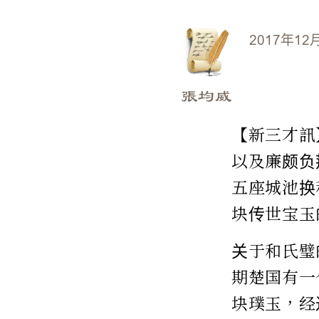
2017年12
張均威
【新三才訊
以及廉颇负
五座城池换
块传世宝玉
关于和氏璧
期楚国有一
块璞玉，经