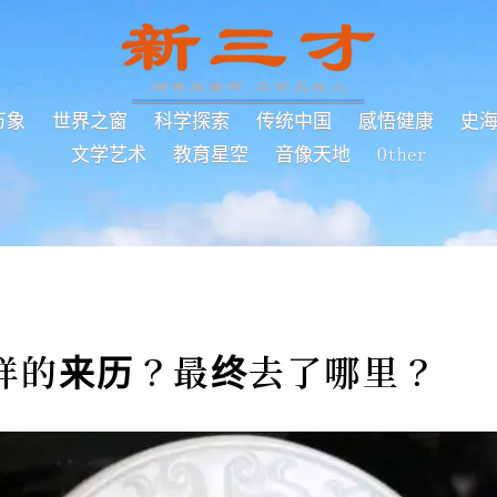
万象
世界之窗
科学探索
传统中国
感悟健康
史
文学艺术
教育星空
音像天地
Other
样的来历？最终去了哪里？