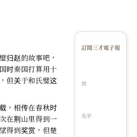
訂閱三才電子報
璧归赵的故事吧，
国时秦国打算用十
，但关于和氏璧这
载，相传在春秋时
次在荆山里得到一
望得到奖赏，但楚