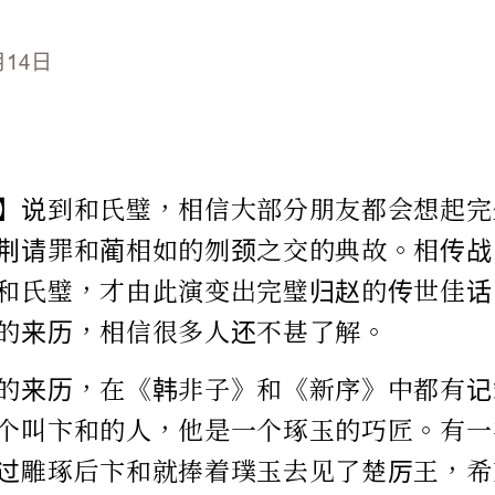
月14日
】说到和氏璧，相信大部分朋友都会想起完
荆请罪和蔺相如的刎颈之交的典故。相传战
和氏璧，才由此演变出完璧归赵的传世佳话
的来历，相信很多人还不甚了解。
的来历，在《韩非子》和《新序》中都有记
个叫卞和的人，他是一个琢玉的巧匠。有一
过雕琢后卞和就捧着璞玉去见了楚厉王，希