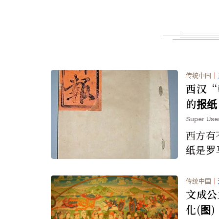
传统中国
｜
西汉“
的报纸
Super Use
西方有
纸是罗
元前5
纪闻》
传统中国
｜
而言，中
文成公
化(图)