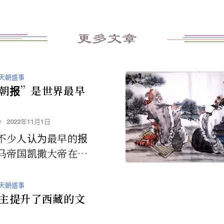
更多文章
天朝盛事
朝报”是世界最早
r
2022年11月1日
不少人认为最早的报
马帝国凯撒大帝在西
9年所创建的《每日
。其实，就办报年代
天朝盛事
国的《邸报...
主提升了西藏的文