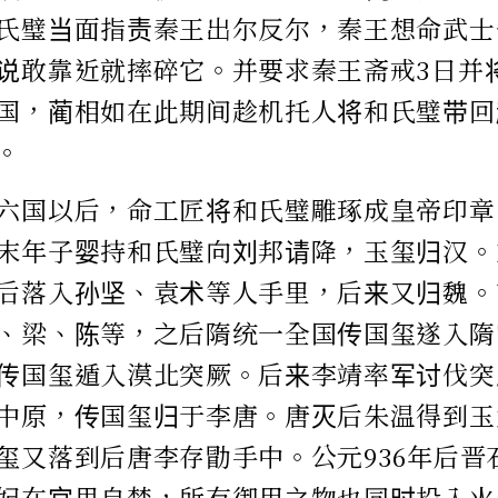
氏璧当面指责秦王出尔反尔，秦王想命武士
说敢靠近就摔碎它。并要求秦王斋戒3日并将
国，蔺相如在此期间趁机托人将和氏璧带回
。
六国以后，命工匠将和氏璧雕琢成皇帝印章
末年子婴持和氏璧向刘邦请降，玉玺归汉。
后落入孙坚、袁术等人手里，后来又归魏。
、梁、陈等，之后隋统一全国传国玺遂入隋
传国玺遁入漠北突厥。后来李靖率军讨伐突
中原，传国玺归于李唐。唐灭后朱温得到玉
玺又落到后唐李存勖手中。公元936年后晋
妃在宫里自焚，所有御用之物也同时投入火