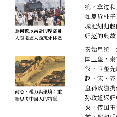
疵，拿过和
如靠近柱子
城池划归赵
為何數以萬計的摩洛哥
归赵的典故
人越境進入西班牙休達
秦始皇统一
国玉玺，秦
汉，玉玺先
赵、宋、齐
皇孙政道携
耐心、權力與環境：重
孙政道返归
新思考中國人的特質
灭，传国玉
前，他和后