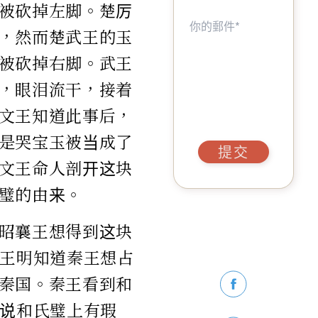
被砍掉左脚。楚厉
，然而楚武王的玉
被砍掉右脚。武王
，眼泪流干，接着
文王知道此事后，
是哭宝玉被当成了
提交
文王命人剖开这块
璧的由来。
昭襄王想得到这块
赵王明知道秦王想占
秦国。秦王看到和
口说和氏璧上有瑕