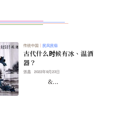
传统中国
｜
民风民俗
古代什么时候有冰、温酒
器？
張鑫
2022年9月23日
&...