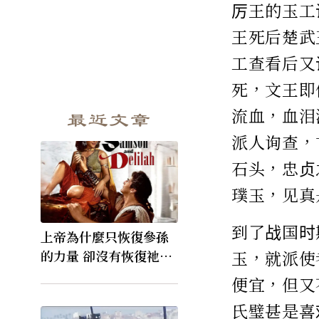
厉王的玉工
王死后楚武
工查看后又
死，文王即
流血，血泪
最近文章
派人询查，
石头，忠贞
璞玉，见真
到了战国时
上帝為什麼只恢復參孫
玉，就派使
的力量 卻沒有恢復祂的
視力
便宜，但又
氏璧甚是喜