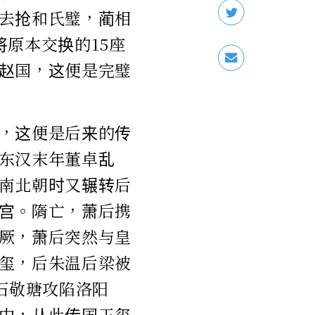
去抢和氏璧，蔺相
原本交换的15座
赵国，这便是完璧
，这便是后来的传
东汉末年董卓乱
南北朝时又辗转后
宫。隋亡，萧后携
厥，萧后突然与皇
玺，后朱温后梁被
石敬瑭攻陷洛阳
中，从此传国玉玺