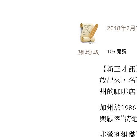
2018年2月
105
閱讀
張均威
【新三才訊
放出來，名
州的咖啡店
加州於19
與顧客"清
非營利組織