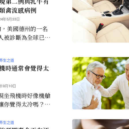
現第二例與乳牛有
源公共供水的州。
類禽流感病例
24年5月23日
旬，美國德州的一名
人被診斷為全球已知
從哺乳動物感染禽流
例。本週，密西根州
养生之道
牛工人被診斷出患有
機時通常會覺得太
，這是第二個與美國
發有關的人類病例。
4年9月10日
現坐飛機時好像機艙
讓你覺得太冷嗎？那
因的。
养生之道