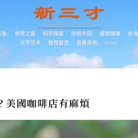
万象
世界之窗
科学探索
传统中国
感悟健康
史
文学艺术
教育星空
音像天地
Other
？美國咖啡店有麻煩