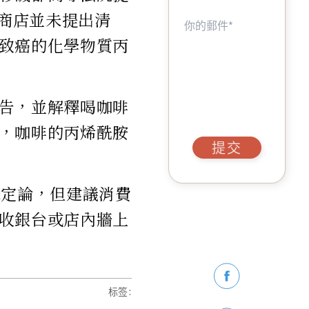
的商店並未提出清
致癌的化學物質丙
告，並解釋喝咖啡
，咖啡的丙烯酰胺
提交
未定論，但建議消費
收銀台或店內牆上
标签
: