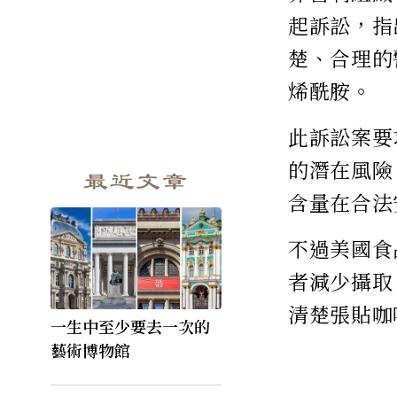
起訴訟，指
楚、合理的
烯酰胺。
此訴訟案要
的潛在風險
最近文章
含量在合法
不過美國食
者減少攝取
清楚張貼咖
一生中至少要去一次的
藝術博物館