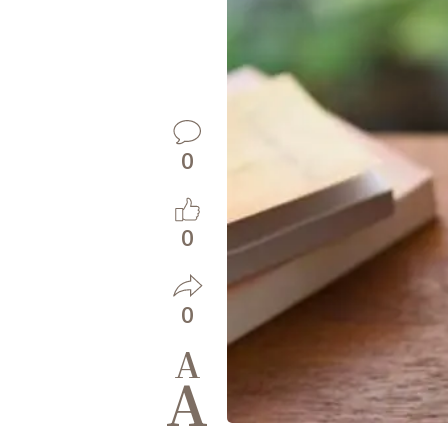
0
0
0
A
A