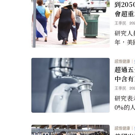
到20
會超重
王季民
20
研究人
年，美
年人、
五分之
感悟健康
｜
症。
超過五
中含有
王季民
20
研究表
0%的
「永久
染，佛
感悟健康
｜
多數人