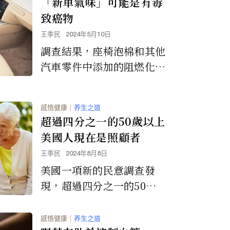
「新車氣味」可能是有毒
致癌物
王季民
2024年5月10日
調查結果，座椅泡棉和其他
汽車零件中添加的阻燃化學
物質會污染所有私家車內的
車內空氣。
感悟健康
｜
养生之道
超過四分之一的50歲以上
美國人現在是照顧者
王季民
2024年8月8日
美國一項新的民意調查發
現，超過四分之一的50歲
或以上的美國人現在是照護
人員，照顧至少一名有健康
感悟健康
｜
养生之道