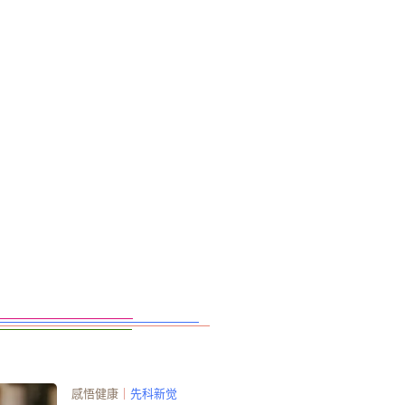
感悟健康
｜
先科新觉