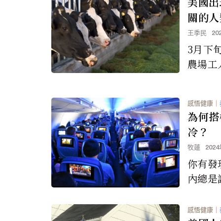
美國出
地下水
關的人
王季民
20
3月下
農場工
的首例
感的病
感悟健康
｜
一名乳
為何搭
禽流感
冷？
乳牛爆
牧蓮
202
你有發
內總是
是有原
感悟健康
｜