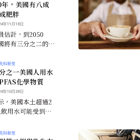
50年，美國有八成
或肥胖
24年11月18日
員估計，到2050
國將有三分之二的成
三分之一的青少年和
一的兒童患有肥胖
先科新觉
分之一美國人用水
PFAS化學物質
24年10月29日
示，美國本土超過2
人飲用水可能受到
性化學物質」的污
羅裡達州和加州是大
先科新觉
依賴可能受到污染的