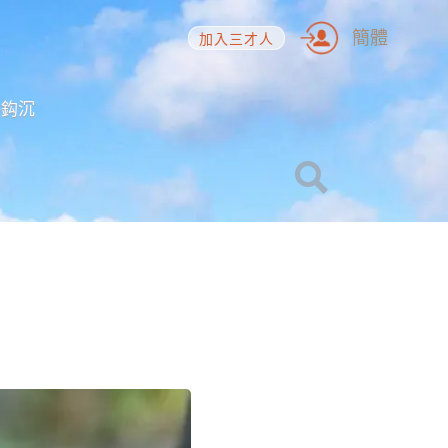
簡體
加入三才人
海鈎沉