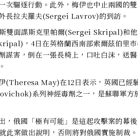
一次驅逐行動。此外，梅伊也中止兩國的雙
長拉夫羅夫(Sergei Lavrov)的到訪。
斯雙面諜斯克里帕爾(Sergei Skripal)
 Skripal)，4日在英格蘭西南部索爾茲伯里市(S
劑謀害，倒在一張長椅上，口吐白沫，送醫
。
(Theresa May)在12日表示，英國已
ovichok)系列神經毒劑之一，是蘇聯軍方於1
出，俄國「極有可能」是這起攻擊案的幕後
前就此案做出說明，否則將對俄國實施制裁