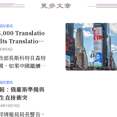
更多文章
国际要闻
5,000 Translatio
lts Translation
lt 川普：或將因俄
5年8月6日
油對中國加徵更多
政部長斯科特貝森特
國，如果中國繼續購
斯石油，也可能面臨
稅。
国际要闻
報：俄羅斯準備與
生直接衝突
24年10月15日
邦情報局局長警告，