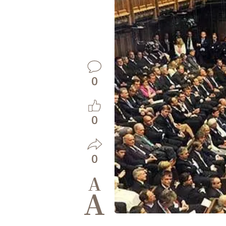
0
0
0
A
A