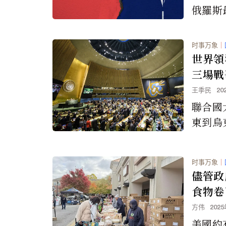
俄羅斯
能對北
时事万象
｜
世界領
三場戰
突的陰
王季民
20
聯合國
東到烏
劇，而
象，全
时事万象
｜
政治分
儘管政
開發的
食物卷
方伟
202
美國約有