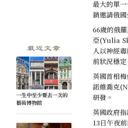
最大的單一
銷邀請俄國外
66歲的俄羅
亞(Yulia
最近文章
人以神經毒
前狀況穩定
英國首相梅伊
諾維喬克(N
一生中至少要去一次的
研發。
藝術博物館
英國政府指
13日午夜