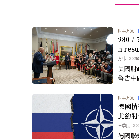
时事万象
｜
980 / 
n resu
resu
方伟
202
羅斯石
美國財
關稅
警告中
買俄羅
新的關
时事万象
｜
德國情
北約發
王季民
20
德國聯