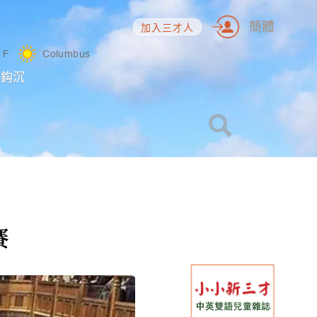
簡體
加入三才人
8
F
Columbus
海鈎沉
賽