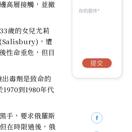
邊高層接觸，並撤
和他33歲的女兒尤莉
alisbury)，遭
後性命垂危，但目
提交
經驗出毒劑是致命的
970到1980年代
黑手，要求俄羅斯
。但在時限過後，俄