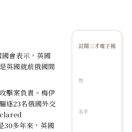
訂閱三才電子報
英國國會表示，英國
是英國就前俄國間
攻擊案負責。梅伊
驅逐23名俄國外交
ared
。這是30多年來，英國