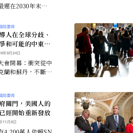
最遲在2030年末可
約發起攻擊。
国际要闻
導人在全球分歧、
爭和可能的中東衝
影下會面
24年9月24日
大會開幕：衝突從中
克蘭和蘇丹，不斷加
且看不到結束的跡
球安全體系受到地緣
国际要闻
歧、核態勢和新武器
府關門，美國人的
威脅。
已經開始重新發放
5年11月9日
4,200萬人依賴SN