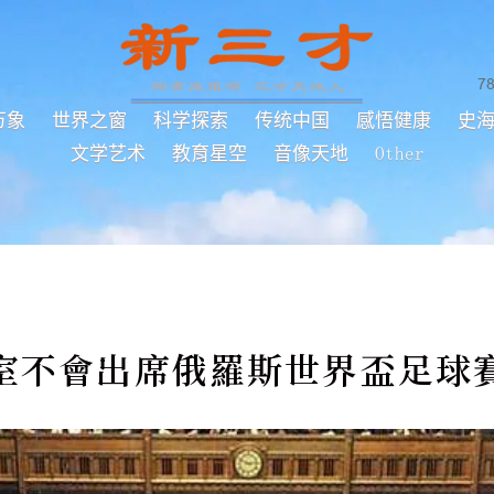
7
万象
世界之窗
科学探索
传统中国
感悟健康
史
文学艺术
教育星空
音像天地
Other
室不會出席俄羅斯世界盃足球