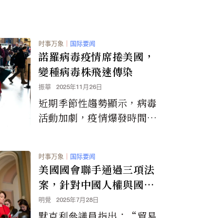
时事万象
｜
国际要闻
諾羅病毒疫情席捲美國，
變種病毒株飛速傳染
振華
2025年11月26日
近期季節性趨勢顯示，病毒
活動加劇，疫情爆發時間提
前，並且出現了一種人群可
能免疫力較低的新病毒株。
时事万象
｜
国际要闻
美國國會聯手通過三項法
案，針對中國人權與國家
安全，與川普的對華貿易
明覺
2025年7月28日
政策背道而馳
默克利參議員指出：“貿易