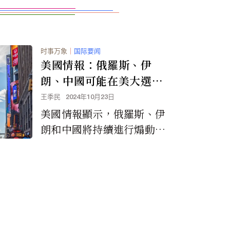
时事万象
｜
国际要闻
美國情報：俄羅斯、伊
朗、中國可能在美大選後
引發暴力
王季民
2024年10月23日
美國情報顯示，俄羅斯、伊
朗和中國將持續進行煽動分
裂言論，以分裂美國人並破
壞美國人對美國民主制度的
信心，並可能考慮在選民投
票後煽動暴力。