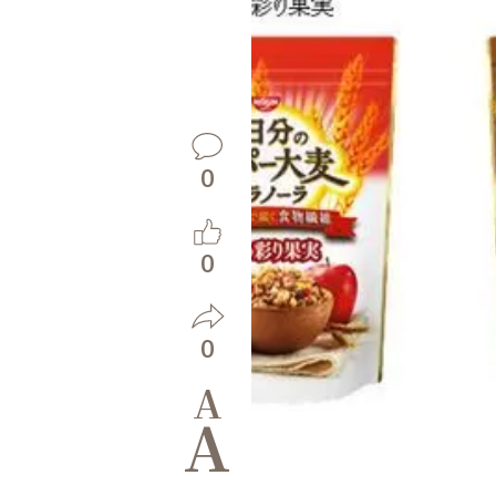
0
0
0
A
A