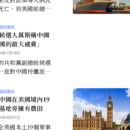
死亡，到美國前總統
復出，再到敘利亞獨
薩德政權的突然垮
国际要闻
法國24》頻道回顧
候選人萬斯稱中國
24年中最具關鍵性事
國的最大威脅」
24年7月18日
的共和黨副總統候選
一直對中國持鷹派態
提出立法限制中國進
金融市場，並保護美
国际要闻
教育免受中國的影
中國在美國境內19
基地旁擁有農田
24年6月21日
全美國本土19個軍事