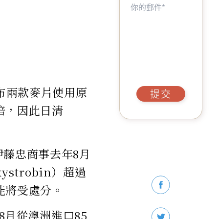
宣布兩款麥片使用原
提交
倍，因此日清
伊藤忠商事去年8月
trobin）超過
能將受處分。
月從澳洲進口85