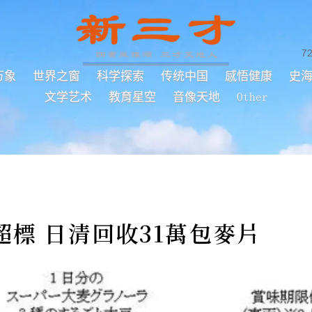
7
万象
世界之窗
科学探索
传统中国
感悟健康
史
文学艺术
教育星空
音像天地
Other
標 日清回收31萬包麥片