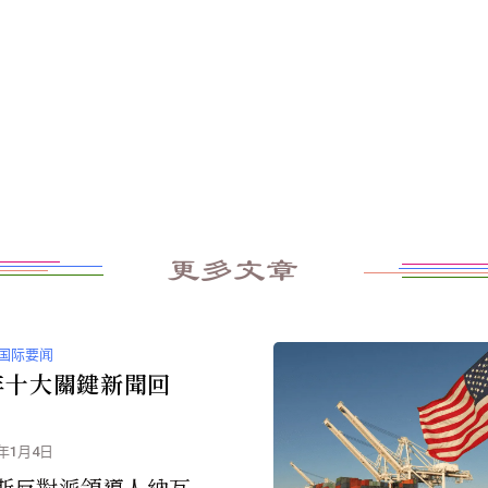
更多文章
国际要闻
4年十大關鍵新聞回
5年1月4日
斯反對派領導人納瓦