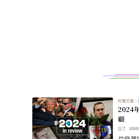
时事万象
｜
202
顧
白丁
202
從俄羅