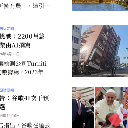
近擁有農田，這引發
對中共特工從事間諜
破壞活動的擔憂。
国际要闻
挑戰：2200萬篇
業由AI撰寫
24年4月11日
檢測公司Turniti
的數據稱，2023年學
的作業中，至少有高
00萬篇可能是使用生
国际要闻
I撰寫其中部分或全
告：谷歌41次干預
選
24年3月19日
告指出，谷歌在過去