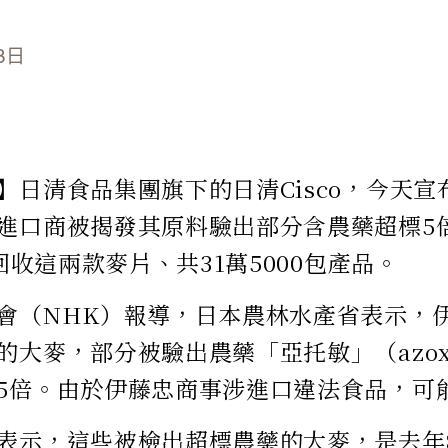
3日
】日清食品集團旗下的日清Cisco，今天
進口商被揭發其原料驗出部分含農藥超標5
主回收這兩款麥片、共31萬5000包產品。
會（NHK）報導，日本農林水產省表示，
大麥，部分被驗出農藥「亞托敏」（azoxys
5倍。由於伊藤忠商事涉進口違法食品，可
表示，這些被檢出超標農藥的大麥，是去年8