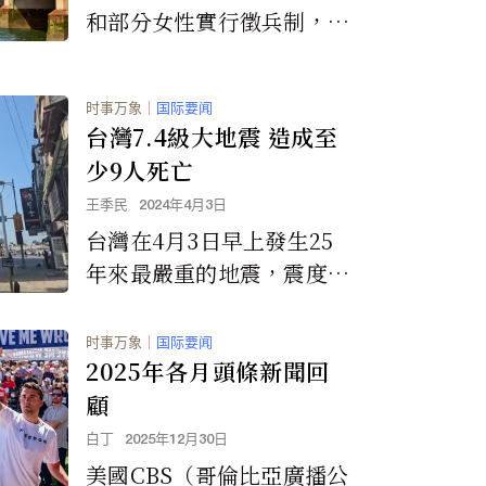
和部分女性實行徵兵制，並
在1947年至1960年間強制
男性服18個月的義務兵役。
时事万象
｜
国际要闻
執政的保守黨黨表示如果贏
台灣7.4級大地震 造成至
得全國大選，英國所有18歲
少9人死亡
的年輕人都必須服一年的強
王季民
2024年4月3日
制性兵役或民事兵役。
台灣在4月3日早上發生25
年來最嚴重的地震，震度高
達7.4級，已經造成至少9人
死亡以及多處的破壞損失。
时事万象
｜
国际要闻
2025年各月頭條新聞回
顧
白丁
2025年12月30日
美國CBS（哥倫比亞廣播公