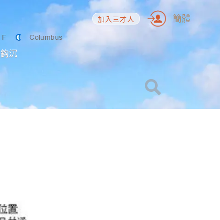
簡體
加入三才人
2
F
Columbus
海鈎沉