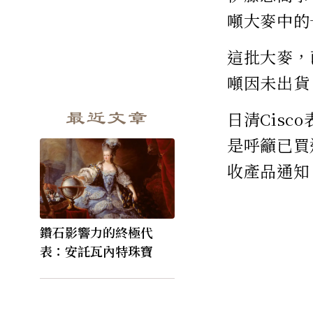
噸大麥中的
這批大麥，
噸因未出貨
最近文章
日清Cis
是呼籲已買
收產品通知
鑽石影響力的終極代
表：安託瓦內特珠寶