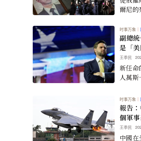
爾尼的
川普的
裁者阿
时事万象
｜
臺，《
副總統
了20
是「美
件。
王季民
20
新任命
人萬斯
度。他
入美國
时事万象
｜
國高等
報告：
響。
個軍事
王季民
20
中國在