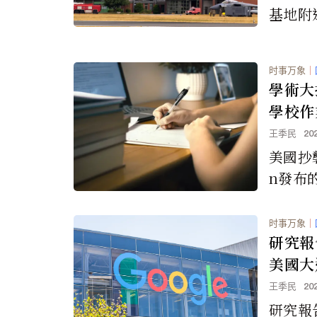
基地附
了人們
活動和
时事万象
｜
學術大
學校作
王季民
20
美國抄襲
n發布
生提交
達2,2
时事万象
｜
成式A
研究報
部。
美國大
王季民
20
研究報