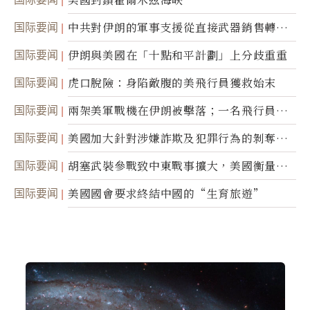
国际要闻
中共對伊朗的軍事支援從直接武器銷售轉向
間接技術轉讓
国际要闻
伊朗與美國在「十點和平計劃」上分歧重重
国际要闻
虎口脫險：身陷敵腹的美飛行員獲救始末
国际要闻
兩架美軍戰機在伊朗被擊落；一名飛行員失
蹤
国际要闻
美國加大針對涉嫌詐欺及犯罪行為的剝奪公
民權力度
国际要闻
胡塞武裝參戰致中東戰事擴大，美國衡量地
面入侵的可能性
国际要闻
美國國會要求終結中國的“生育旅遊”