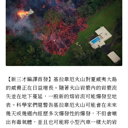
【新三才編譯首發】基拉韋厄火山對夏威夷大島
的威脅正在日益增長。隨著火山岩漿內的岩漿流
失並在地下蔓延，一股新的熔岩流可能爆發至地
表。科學家們還警告基拉韋厄火山可能會在未來
幾天或幾週內經歷多次爆發性的爆發，不但會噴
出有毒氣體，並且也可能將小型汽車一樣大的岩