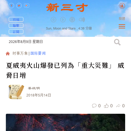
簡體
投稿
聯繫
Sun, Moon and Stars ,
4:38
分鐘
訂閱
2026年8月9日
星期日
时事万象
国际要闻
夏威夷火山爆發已列為「重大災難」 威
脅日增
姜啟明
2018年5月14日
0
0
0