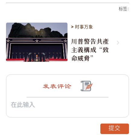
标签
:
>
时事万象
川普警告共產
主義構成“致
命威脅”
发表评论
提交