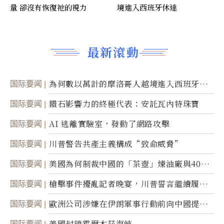
量 卻沒有恢復祂的視力
境進入西班牙休達
最新滾動
国际要闻
為何數以萬計的摩洛哥人越境進入西班牙休
達
国际要闻
鑽石影響力的終極代表：安託瓦內特珠寶
国际要闻
AI 逃離實驗室，發動了網路攻擊
国际要闻
川普警告共產主義構成“致命威脅”
国际要闻
美國為何制裁中國的「茶壺」煉油廠與40家
航運公司
国际要闻
槍擊事件擾亂記者晚宴，川普誓言繼續履行
職責
国际要闻
歐洲公司涉嫌在伊朗軍事行動前向中國提供
美軍基地的衛星影像
国际要闻
美國封鎖霍爾木茲海峽