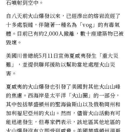
石噴射到空中。
自八天前火山爆發以來，已經滲出的熔岩流經了
十多處裂縫，伴隨著一種名為「vog」的有毒氣
體。目前已有約2,000人撤離，數十座建築物已被
毀壞。
美國川普總統5月11日宣佈夏威夷發生「重大災
難」，並提供聯邦援助以幫助當地處理火山災
害。
夏威夷的火山爆發也引發了美國對其他火山山峰
的焦慮。西海岸是太平洋「火山圈」的一部分，
其中包括華盛頓州的聖海倫斯山以及俄勒岡州和
加利福尼亞州的火山。然而，儘管火山活動有可
能迅速發生，但專家們表示，該地區其他地區的
火山爆發沒有立即受到威脅。美國華盛頓州溫哥