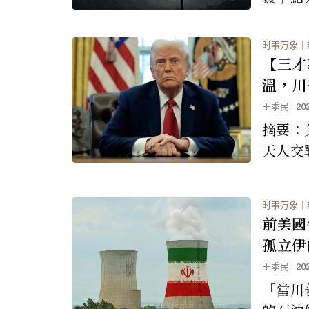
在於雙
障不在
时事万象
｜
衡」。
【三才
溫，川
「戰或
王季民
20
三選項
摘要：
天人交
選擇，
是戰，
时事万象
｜
這兩者
前美國
三選項
孤立伊
王季民
20
「當川