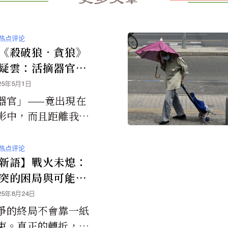
热点评论
《殺破狼．貪狼》
疑雲：活摘器官的
言
25年5月1日
器官」——竟出現在
影中，而且距離我們
這麼近。這樣的情節
全虛構，而是貼近某
热点评论
難以直視的現實：這
新語】戰火未熄：
上，真的出現以活人
突的困局與可能的
為產業鏈的國家體制
25年8月24日
爭的終局不會靠一紙
束。真正的轉折，將