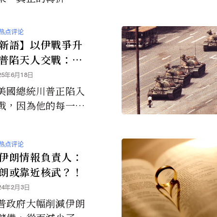
方意識到「生存的保
於征服，而在於平
热点评论
新語】以伊戰爭升
普陷天人交戰：
不戰」之外還有第
25年6月18日
嗎？
美國總統川普正陷入
戰，因為他的每一個
都會攸關全球命運。
還是不戰？或者——
热点评论
之外，還有沒有「第
伊朗情報負責人：
」？
朗或靠近核武？！
24年2月3日
普政府大幅削減伊朗