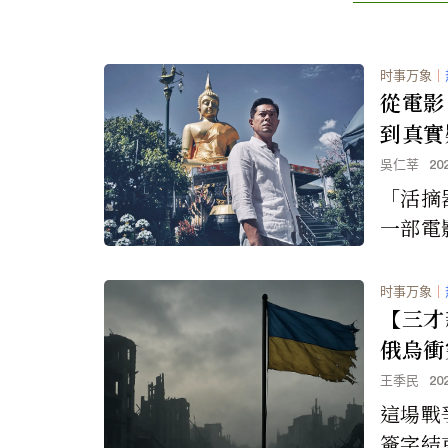
时事万象
｜
從電影
到真實
警世預
吳仁莘
20
「活摘
一部電
的現實
並非完
时事万象
｜
個令人
【三才
個星球
俄烏衝
器官作
未來
王季民
20
運作。
這場戰
簽字結