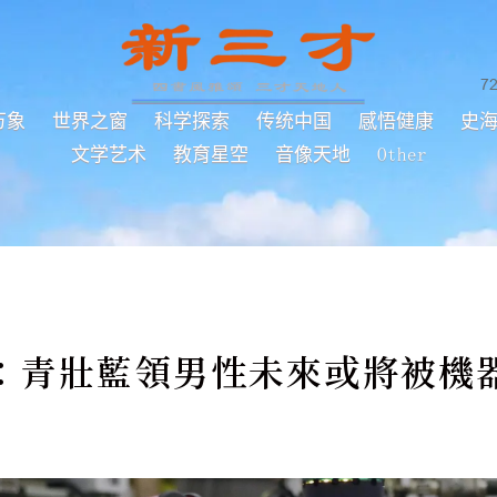
7
万象
世界之窗
科学探索
传统中国
感悟健康
史
文学艺术
教育星空
音像天地
Other
：青壯藍領男性未來或將被機