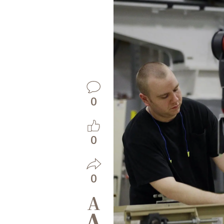
0
0
0
A
A