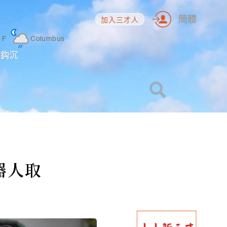
簡體
加入三才人
2
F
Columbus
海鈎沉
器人取