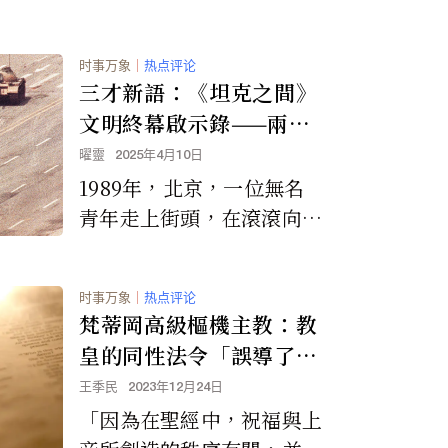
时事万象
｜
热点评论
三才新語：《坦克之間》
文明終幕啟示錄——兩個
身影，一場文明的靈魂考
曜靈
2025年4月10日
驗
1989年，北京，一位無名
青年走上街頭，在滾滾向前
的坦克車陣前，停下腳步。
他沒有武器，也沒有標語，
时事万象
｜
热点评论
只用他的身體，成為人性良
梵蒂岡高級樞機主教：教
知的最後一道防線。他的形
皇的同性法令「誤導了信
象，被全世界記住——「坦
徒」
王季民
2023年12月24日
克人」。 三十六年後，202
「因為在聖經中，祝福與上
5年，另一位「Tank」出