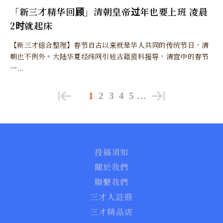
「新三才精华回顾」清朝皇帝过年也要上班 凌晨
2时就起床
【新三才综合整理】春节自古以来就是华人共同的传统节日，清
朝也不例外。大陆华夏经纬网引述古籍资料报导，清宫中的春节
一...
1
2
3
4
5
…
投稿須知
關於我們
聯繫我們
三才人註冊
三才精品店