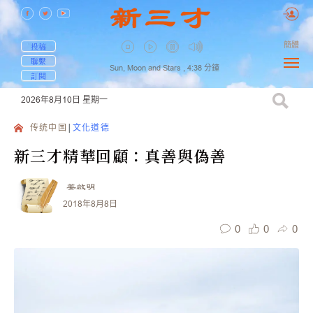
簡體
投稿
聯繫
Sun, Moon and Stars ,
4:38
分鐘
訂閱
2026年8月10日
星期一
传统中国
文化道德
新三才精華回顧：真善與偽善
姜啟明
2018年8月8日
0
0
0