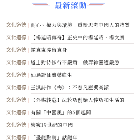
最新滾動
文化道德
耐心、權力與環境：重新思考中國人的特質
文化道德
【楊延昭傳奇】正史中的楊延昭、楊文廣
文化道德
鑑真東渡留真身
文化道德
道士對待修行不嚴肅，戲弄神靈遭嚴懲
文化道德
仙島諦仙賣藥維生
文化道德
王淇詩作《梅》：不惹凡塵獨高潔
文化道德
【外媒转载】法轮功创始人传功和生活的故
事
文化道德
有關「中國風」的5個趣聞
文化道德
管窺19世紀的中國
文化道德
「畫龍點睛」話龍年