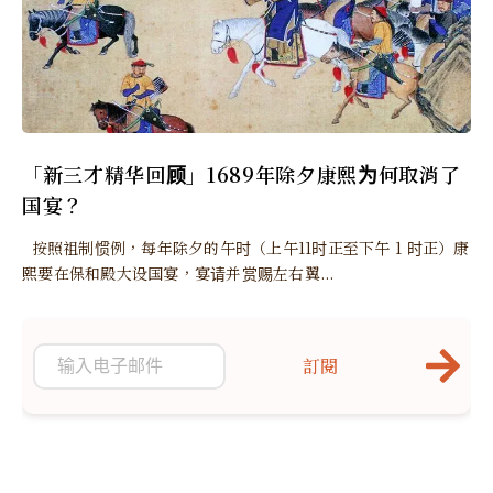
「新三才精华回顾」1689年除夕康熙为何取消了
国宴？
按照祖制惯例，每年除夕的午时（上午11时正至下午 1 时正）康
熙要在保和殿大设国宴，宴请并赏赐左右翼...
訂閱