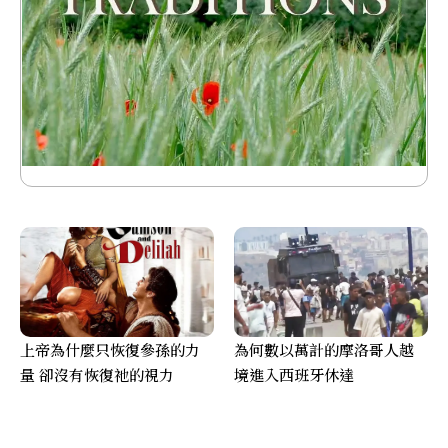
上帝為什麼只恢復參孫的力
為何數以萬計的摩洛哥人越
量 卻沒有恢復祂的視力
境進入西班牙休達