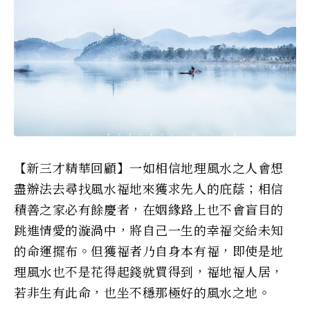
【新三才精華回顧】一如相信地理風水之人會想
盡辦法去尋找風水福地來獲求先人的庇蔭；相信
積善之家必有餘慶者，在姻緣路上也不會盲目的
跳進情愛的漩渦中，將自己一生的幸福交給未知
的命運擺布。但獲福者乃自身本有福，即使是地
理風水也不是花得起錢就買得到，福地福人居，
若非生有此命，也坐不穩那極好的風水之地。