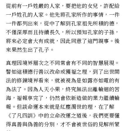
從前有一戶姓嚴的人家，要把他的女兒，許配給
一戶姓孔的人家。他先將孔家所作的事情，一件
一件都列出來，從中了解到孔家祖先所積的德，
不僅深厚而且持續長久，所以預知孔家的子孫，
將來必定會大有成就，因此同意了這門親事。後
來果然生出了孔子。
真理因境界層次之不同常會有不同的智慧展現。
譬如這積德行善以改命或獲福之理，到了出世間
法的修鍊境界看來，就被視為是如露亦如電的有
為法了。因為人天小果，終究無法出離輪迴的苦
海，福報享完了，仍然會依新造做的業力繼續輪
報。但談命運本來就是紅塵濁世的理，在了解
《了凡四訓》中的立命改運之道後，我們更要懂
得真善與偽善的分別，才不會被世俗的見解所蒙