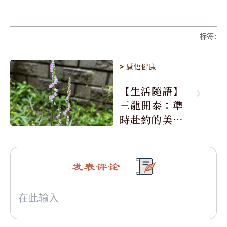
标签
:
>
感悟健康
【生活隨語】
三龍開泰：準
時赴約的美麗
震撼
发表评论