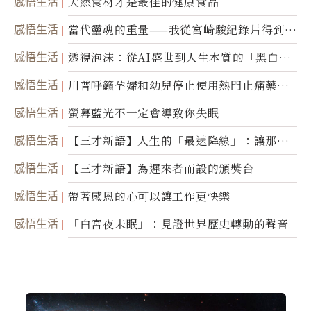
感悟生活
天然食材才是最佳的健康食品
感悟生活
當代靈魂的重量——我從宮崎駿紀錄片得到的
省思
感悟生活
透視泡沫：從AI盛世到人生本質的「黑白一
瞬」
感悟生活
川普呼籲孕婦和幼兒停止使用熱門止痛藥泰
諾
感悟生活
螢幕藍光不一定會導致你失眠
感悟生活
【三才新語】人生的「最速降線」：讓那道
光，帶你滑向自己
感悟生活
【三才新語】為遲來者而設的頒獎台
感悟生活
帶著感恩的心可以讓工作更快樂
感悟生活
「白宮夜未眠」：見證世界歷史轉動的聲音