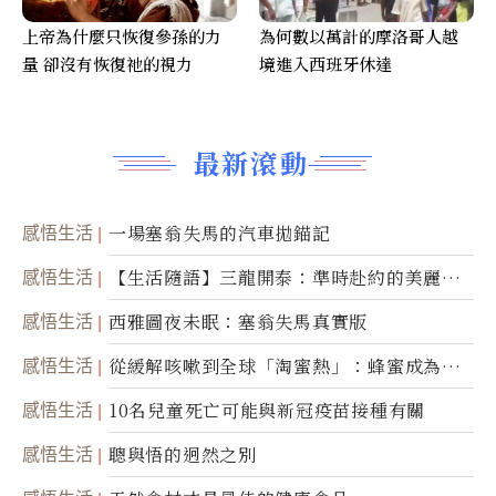
上帝為什麼只恢復參孫的力
為何數以萬計的摩洛哥人越
量 卻沒有恢復祂的視力
境進入西班牙休達
最新滾動
感悟生活
一場塞翁失馬的汽車拋錨記
感悟生活
【生活隨語】三龍開泰：準時赴約的美麗震
撼
感悟生活
西雅圖夜未眠：塞翁失馬真實版
感悟生活
從緩解咳嗽到全球「淘蜜熱」：蜂蜜成為健
康產業前沿商品
感悟生活
10名兒童死亡可能與新冠疫苗接種有關
感悟生活
聰與悟的迥然之別