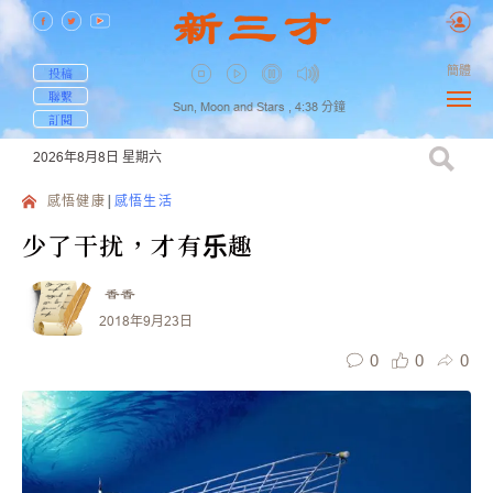
簡體
投稿
聯繫
Sun, Moon and Stars ,
4:38
分鐘
訂閱
2026年8月8日
星期六
感悟健康
感悟生活
少了干扰，才有乐趣
香香
2018年9月23日
0
0
0