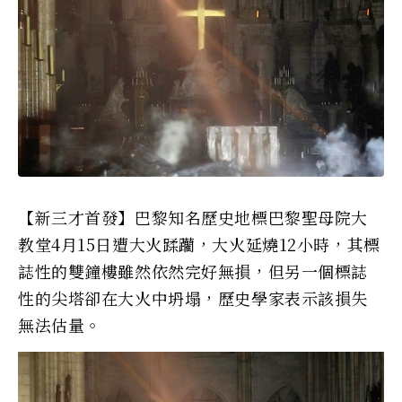
【新三才首發】巴黎知名歷史地標巴黎聖母院大
教堂4月15日遭大火蹂躪，大火延燒12小時，其標
誌性的雙鐘樓雖然依然完好無損，但另一個標誌
性的尖塔卻在大火中坍塌，歷史學家表示該損失
無法估量。