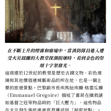
在不斷上升的煙霧和廢墟中，當消防隊員進入遭
受火災蹂躪的大教堂探測損壞時，看到金色的祭
壇十字架發光。
這座建於12世紀的教堂是歷史古蹟​​文物、彩色玻
璃和其他價值連城藝術品的所在地，也是一個主
要的旅遊景點。巴黎副市長埃馬紐埃爾·格雷瓜爾
（Emmanuel Gregoire）描述了當局在搶救諸
如基督之冠等物品時的「巨大壓力」，這些物品
在火災發生後迅速被官員運送到「秘密地點」。