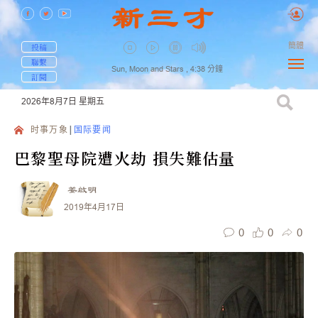
簡體
投稿
聯繫
Sun, Moon and Stars ,
4:38
分鐘
訂閱
2026年8月7日
星期五
时事万象
国际要闻
巴黎聖母院遭火劫 損失難估量
姜啟明
2019年4月17日
0
0
0