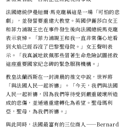
法國總統伊曼紐爾·馬克龍稱這是一場「可怕的悲
劇」，並發誓要重建大教堂。英國伊麗莎白女王
和菲力浦親王也在事件發生後向法國總統馬克龍
表示哀悼。「菲力浦親王和我一直非常傷心地看
到火焰已經吞沒了巴黎聖母院。」女王聲明表
示。「我真誠地欽佩那些冒著生命危險試圖拯救
這座重要國家紀念碑的緊急服務機構。」
教皇法蘭西斯在一封清晨的推文中說，世界將
「與法國人民一起祈禱」。「今天，我們與法國
人民一起祈禱，因為我們等待受到嚴重破壞所造
成的悲傷，並通過重建轉化為希望。聖母瑪利
亞，聖母，為我們祈禱。」
與此同時，法國最富有的三位商人——Bernard