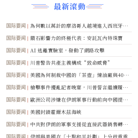
最新滾動
国际要闻
為何數以萬計的摩洛哥人越境進入西班牙休
達
国际要闻
鑽石影響力的終極代表：安託瓦內特珠寶
国际要闻
AI 逃離實驗室，發動了網路攻擊
国际要闻
川普警告共產主義構成“致命威脅”
国际要闻
美國為何制裁中國的「茶壺」煉油廠與40家
航運公司
国际要闻
槍擊事件擾亂記者晚宴，川普誓言繼續履行
職責
国际要闻
歐洲公司涉嫌在伊朗軍事行動前向中國提供
美軍基地的衛星影像
国际要闻
美國封鎖霍爾木茲海峽
国际要闻
中共對伊朗的軍事支援從直接武器銷售轉向
間接技術轉讓
国际要闻
伊朗與美國在「十點和平計劃」上分歧重重