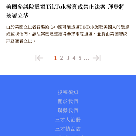
美國參議院通過TikTok撤資或禁止法案 拜登將
簽署立法
由於美國立法者普遍擔心中國可能透過TikTok獲取美國人的數據
或監視他們，該法案已迅速獲得參眾兩院通過，並將由美國總統
拜登簽署立法。
1
2
3
4
5
…
投稿須知
關於我們
聯繫我們
三才人註冊
三才精品店