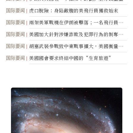
国际要闻
虎口脫險：身陷敵腹的美飛行員獲救始末
国际要闻
兩架美軍戰機在伊朗被擊落；一名飛行員失
蹤
国际要闻
美國加大針對涉嫌詐欺及犯罪行為的剝奪公
民權力度
国际要闻
胡塞武裝參戰致中東戰事擴大，美國衡量地
面入侵的可能性
国际要闻
美國國會要求終結中國的“生育旅遊”