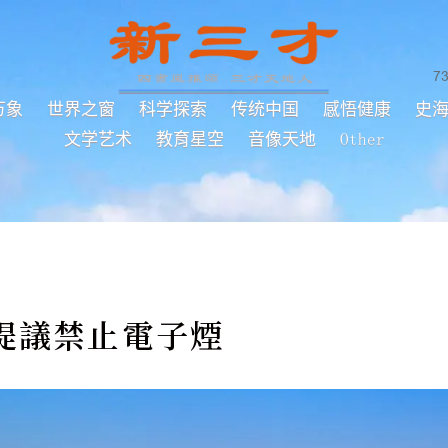
7
万象
世界之窗
科学探索
传统中国
感悟健康
史
文学艺术
教育星空
音像天地
Other
提議禁止電子煙