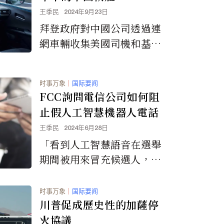
王季民
2024年9月23日
拜登政府對中國公司透過連
網車輛收集美國司機和基礎
設施的數據以及外國可能操
縱連網和導航系統的車輛表
时事万象
｜
国际要闻
示嚴重擔憂。
FCC詢問電信公司如何阻
止假人工智慧機器人電話
王季民
2024年6月28日
「看到人工智慧語音在選舉
期間被用來冒充候選人，尤
其令人不寒而慄。隨著人工
智慧工具越來越容易被不良
时事万象
｜
国际要闻
行為者和騙子利用，我們需
川普促成歷史性的加薩停
要盡一切努力阻止這些垃圾
火協議