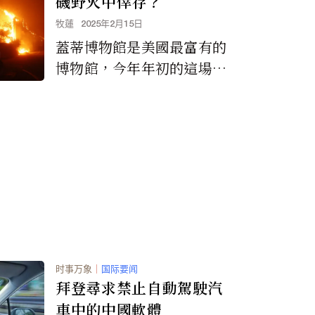
磯野火中倖存？
牧蓮
2025年2月15日
蓋蒂博物館是美國最富有的
博物館，今年年初的這場洛
杉磯超級野火最危險的時刻
曾燒到距離蓋蒂博物館約六
英尺近，最終博物館還是毫
髮無傷的倖存下來。
时事万象
｜
国际要闻
拜登尋求禁止自動駕駛汽
車中的中國軟體