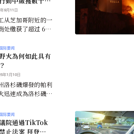
行動中繳獲數十萬
國走私的非法電子
5年9月11日
工从芝加哥附近的一
商处缴获了超过 60
味电子烟，这是此次
缴获的最大单点电子
国际要闻
些产品大多采用鲜艳
野火為何如此具有
和吸引年轻人的口
？
从中国非法进口的，
25年1月10日
 FDA 上市前授
州洛杉磯爆發的帕利
火迅速成為洛杉磯歷
壞力最強的野火之
国际要闻
議院通過TikTok
禁止法案 拜登將