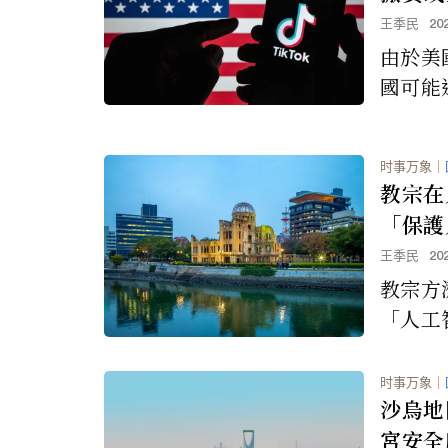
簽署立
王季民
20
由於美
國可能透
國人的
法案已
时事万象
｜
過，並
教宗在
署立法
「保護
王季民
20
教宗方
「人工
籲禁止
統，並
时事万象
｜
應選擇
沙烏地
宮安全