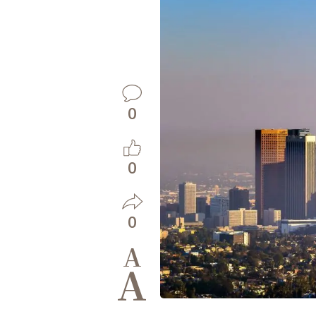
0
0
0
A
A