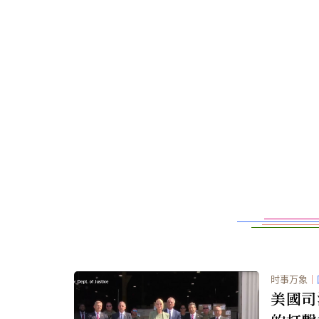
时事万象
｜
美國司