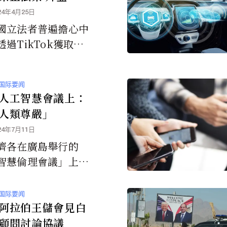
法
24年4月25日
國立法者普遍擔心中
過TikTok獲取美
數據或監視他們，該
迅速獲得參眾兩院通
国际要闻
將由美國總統拜登簽
人工智慧會議上：
。
人類尊嚴」
24年7月11日
濟各在廣島舉行的
智慧倫理會議」上呼
致命的自主武器系
指出「任何機器都不
国际要闻
奪走人類的生命。」
阿拉伯王儲會見白
顧問討論協議