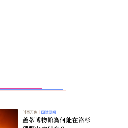
时事万象
｜
国际要闻
蓋蒂博物館為何能在洛杉