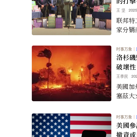
的打擊
支從中
王 坚
202
煙
联邦特
家分销
万支口
行动中
时事万象
｜
烟。这
洛杉磯
的包装
破壞性
味，是
王季民
20
并且未经
美國加
权。
塞茲大
史上破
一。
时事万象
｜
美國參
撤資或