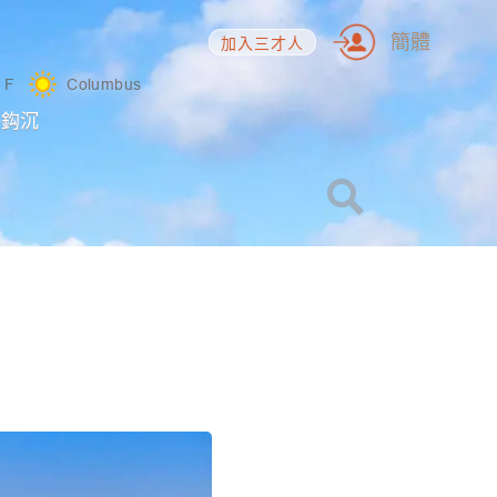
簡體
加入三才人
3
F
Columbus
海鈎沉