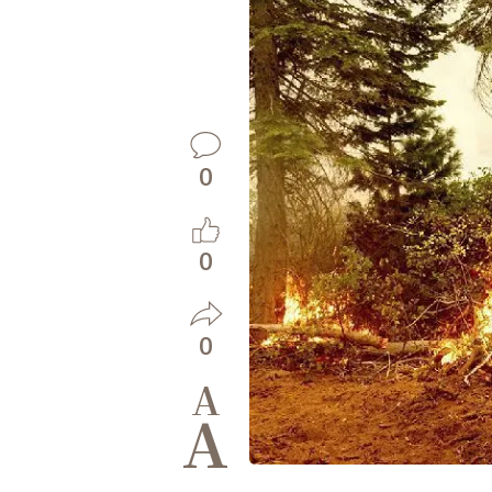
0
0
0
A
A