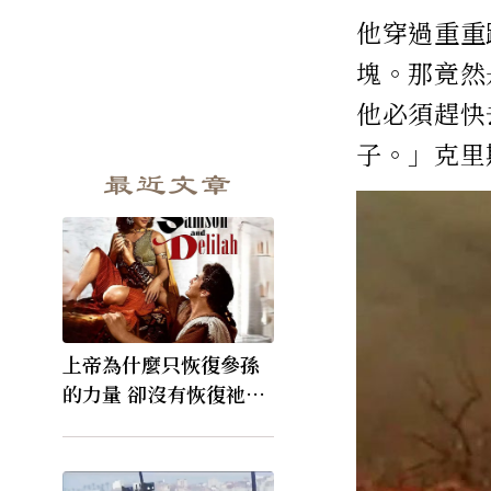
他穿過重重
塊。那竟然
他必須趕快
子。」克里
最近文章
上帝為什麼只恢復參孫
的力量 卻沒有恢復祂的
視力