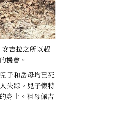
報導，安吉拉之所以趕
的機會。
的兒子和岳母均已死
十人失踪。兒子懷特
的身上。祖母佩吉