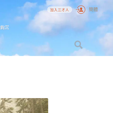
簡體
加入三才人
海鈎沉