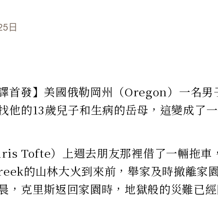
25日
譯首發】美國俄勒岡州（Oregon）一名
找他的13歲兒子和生病的岳母，這變成了
ris Tofte）上週去朋友那裡借了一輛拖
e Creek的山林大火到來前，舉家及時撤離家
晨，克里斯返回家園時，地獄般的災難已經