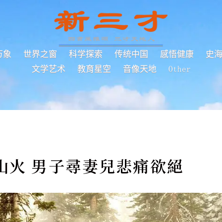
万象
世界之窗
科学探索
传统中国
感悟健康
史
文学艺术
教育星空
音像天地
Other
山火 男子尋妻兒悲痛欲絕