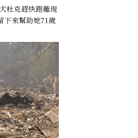
犬杜克趕快跑離現
留下來幫助她71歲