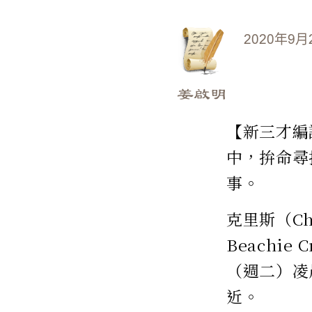
2020年9月
姜啟明
【新三才編
中，拚命尋
事。
克里斯（Ch
Beachi
（週二）凌
近。