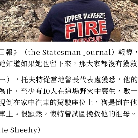
報》（the Statesman Journal）
她知道如果她也留下來，那大家都沒有獲救
週三），托夫特從當地警長代表處獲悉，他
為止，至少有10人在這場野火中喪生，數
現倒在家中汽車的駕駛座位上，狗是倒在他
車上。很顯然，懷特曾試圖挽救他的祖母。
e Sheehy）