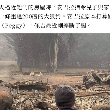
火逼近她們的房屋時，安吉拉指令兒子與家
一條重達200磅的大狼狗。安吉拉原本打算
（Peggy），佩吉最近剛摔斷了腿。