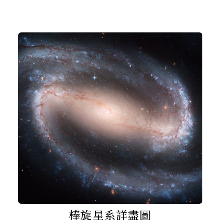
棒旋星系詳盡圖