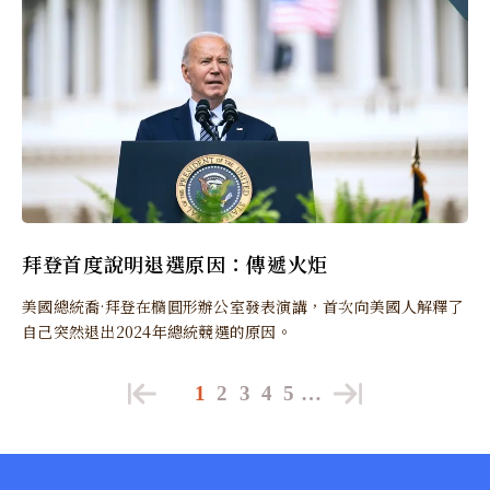
拜登首度說明退選原因：傳遞火炬
美國總統喬·拜登在橢圓形辦公室發表演講，首次向美國人解釋了
自己突然退出2024年總統競選的原因。
1
2
3
4
5
…