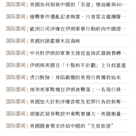
国际要闻
美國為何制裁中國的「茶壺」煉油廠與40家
航運公司
国际要闻
槍擊事件擾亂記者晚宴，川普誓言繼續履行
職責
国际要闻
歐洲公司涉嫌在伊朗軍事行動前向中國提供
美軍基地的衛星影像
国际要闻
美國封鎖霍爾木茲海峽
国际要闻
中共對伊朗的軍事支援從直接武器銷售轉向
間接技術轉讓
国际要闻
伊朗與美國在「十點和平計劃」上分歧重重
国际要闻
虎口脫險：身陷敵腹的美飛行員獲救始末
国际要闻
兩架美軍戰機在伊朗被擊落；一名飛行員失
蹤
国际要闻
美國加大針對涉嫌詐欺及犯罪行為的剝奪公
民權力度
国际要闻
胡塞武裝參戰致中東戰事擴大，美國衡量地
面入侵的可能性
国际要闻
美國國會要求終結中國的“生育旅遊”