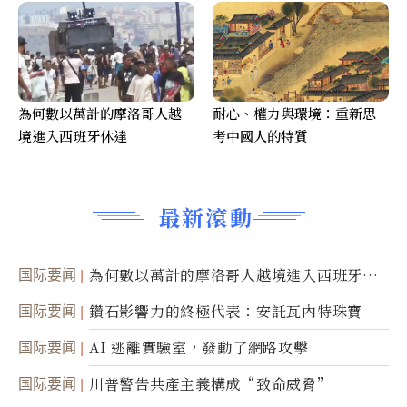
為何數以萬計的摩洛哥人越
耐心、權力與環境：重新思
境進入西班牙休達
考中國人的特質
最新滾動
国际要闻
為何數以萬計的摩洛哥人越境進入西班牙休
達
国际要闻
鑽石影響力的終極代表：安託瓦內特珠寶
国际要闻
AI 逃離實驗室，發動了網路攻擊
国际要闻
川普警告共產主義構成“致命威脅”