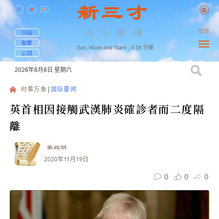
簡體
投稿
聯繫
Sun, Moon and Stars ,
4:38
分鐘
訂閱
2026年8月8日
星期六
时事万象
国际要闻
英首相因接觸武漢肺炎確診者而二度隔
離
姜啟明
2020年11月19日
0
0
0