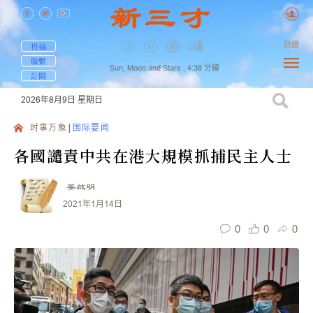
簡體
投稿
聯繫
Sun, Moon and Stars ,
4:38
分鐘
訂閱
2026年8月9日
星期日
时事万象
国际要闻
各國譴責中共在港大規模抓捕民主人士
姜啟明
2021年1月14日
0
0
0