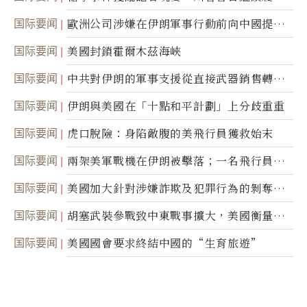
職責
国际要闻
歐洲公司涉嫌在伊朗軍事行動前向中國提供
美軍基地的衛星影像
国际要闻
美國封鎖霍爾木茲海峽
国际要闻
中共對伊朗的軍事支援從直接武器銷售轉向
間接技術轉讓
国际要闻
伊朗與美國在「十點和平計劃」上分歧重重
国际要闻
虎口脫險：身陷敵腹的美飛行員獲救始末
国际要闻
兩架美軍戰機在伊朗被擊落；一名飛行員失
蹤
国际要闻
美國加大針對涉嫌詐欺及犯罪行為的剝奪公
民權力度
国际要闻
胡塞武裝參戰致中東戰事擴大，美國衡量地
面入侵的可能性
国际要闻
美國國會要求終結中國的“生育旅遊”