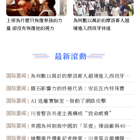
上帝為什麼只恢復參孫的力
為何數以萬計的摩洛哥人越
量 卻沒有恢復祂的視力
境進入西班牙休達
最新滾動
国际要闻
為何數以萬計的摩洛哥人越境進入西班牙休
達
国际要闻
鑽石影響力的終極代表：安託瓦內特珠寶
国际要闻
AI 逃離實驗室，發動了網路攻擊
国际要闻
川普警告共產主義構成“致命威脅”
国际要闻
美國為何制裁中國的「茶壺」煉油廠與40家
航運公司
国际要闻
槍擊事件擾亂記者晚宴，川普誓言繼續履行