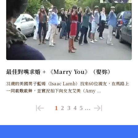
最佳對嘴求婚 + 《Marry You》（娶妳）
31歲的美國男子藍姆（Isaac Lamb）找來60位親友，在馬路上
一同載歌載舞，並實況拍下向女友艾美（Amy ...
1
2
3
4
5
…