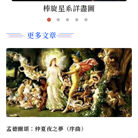
棒旋星系詳盡圖
更多文章
孟德爾頌：仲夏夜之夢（序曲）