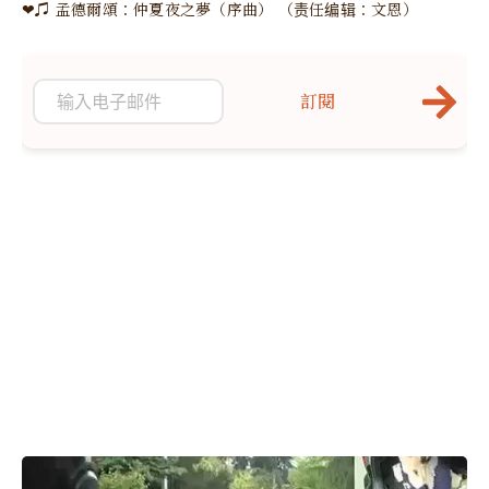
❤♫ 孟德爾頌：仲夏夜之夢（序曲） （责任编辑：文恩）
訂閱