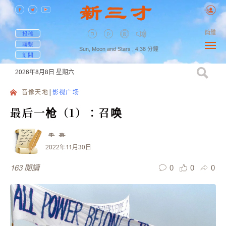
簡體
投稿
聯繫
Sun, Moon and Stars ,
4:38
分鐘
訂閱
2026年8月8日
星期六
音像天地
影视广场
最后一枪（1）：召唤
李 英
2022年11月30日
0
0
0
163
閱讀