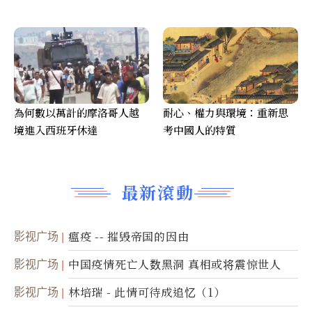
為何數以萬計的摩洛哥人越
耐心、權力與環境：重新思
境進入西班牙休達
考中國人的特質
最新滾動
影视广场
瘟疫 -- 摧毁帝国的因由
影视广场
中国疫情死亡人数黑洞 真相或将震惊世人
影视广场
林培瑞 - 此情可待成追忆（1）