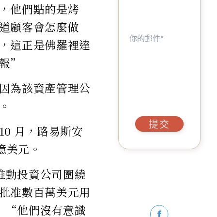
，他們點的是烤
道顧客會怎麼做
，這正是佛羅裡達
報”
因為該資產管理公
。
提交
0 月，路易斯安
 億美元。
何推動投資公司圍繞
批准數百萬美元用
。”“他們沒有意識