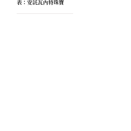
表：安託瓦內特珠寶