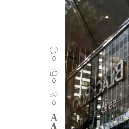
0
0
0
A
A