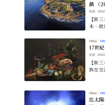
鎮 （2
柏興
202
【新三
本、就
校、房
在哪裡
Other
｜
Oth
罪率往
17世
柏興
202
【新三
族在交
化認知
荷蘭東印
ast In..
Other
｜
Oth
比太陽