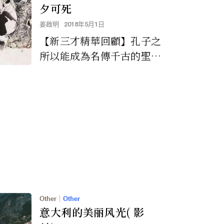
夕可死
姜啟明
2018年5月1日
【新三才精華回顧】孔子之
所以能成為名傳千古的聖
人，是因為他的思想境界遠
遠高於一般的人。即使自己
身為聖人，孔子仍然心懷...
Other
｜
Other
意大利的美丽风光( 影