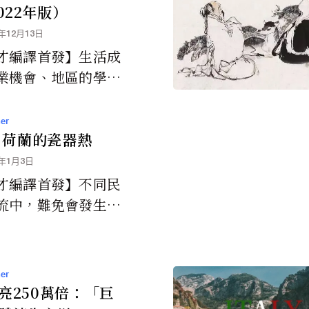
022年版）
2年12月13日
才編譯首發】生活成
業機會、地區的學
價都是決定你想居住
的重要因素。但是犯
er
往都是排在優先考...
紀 荷蘭的瓷器熱
3年1月3日
才編譯首發】不同民
流中，難免會發生文
的失誤。17世紀時，
度公司（Dutch E
.
er
亮250萬倍：「巨