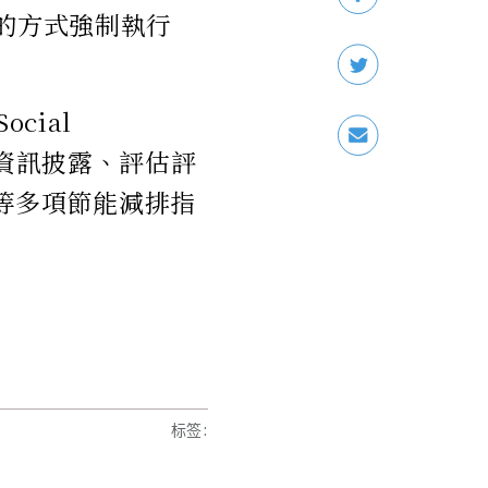
的方式強制執行
cial
），包括資訊披露、評估評
等多項節能減排指
标签
: