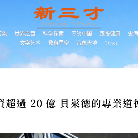
万象
世界之窗
科学探索
传统中国
感悟健康
史
文学艺术
教育星空
音像天地
Other
超過 20 億 貝萊德的專業道