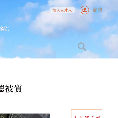
簡體
加入三才人
海鈎沉
德被質