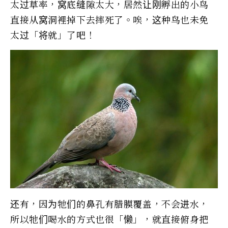
太过草率，窝底缝隙太大，居然让刚孵出的小鸟
直接从窝洞裡掉下去摔死了。唉，这种鸟也未免
太过「将就」了吧！
还有，因为牠们的鼻孔有腊膜覆盖，不会进水，
所以牠们喝水的方式也很「懒」，就直接俯身把