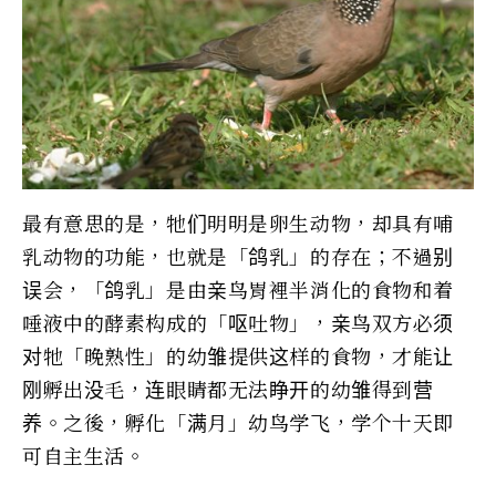
最有意思的是，牠们明明是卵生动物，却具有哺
乳动物的功能，也就是「鸽乳」的存在；不過别
误会，「鸽乳」是由亲鸟胃裡半消化的食物和着
唾液中的酵素构成的「呕吐物」，亲鸟双方必须
对牠「晚熟性」的幼雏提供这样的食物，才能让
刚孵出没毛，连眼睛都无法睁开的幼雏得到营
养。之後，孵化「满月」幼鸟学飞，学个十天即
可自主生活。