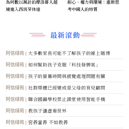
為何數以萬計的摩洛哥人越
耐心、權力與環境：重新思
境進入西班牙休達
考中國人的特質
最新滾動
阿信绿苑
大多數家長可能不了解孩子的線上賭博
阿信绿苑
如何幫助孩子克服「科技發脾氣」
阿信绿苑
孩子的螢幕時間與感覺處理問題有關
阿信绿苑
社群媒體已經變成是父母的育兒顧問
阿信绿苑
聯合國籲學校禁止課堂使用智能手機
阿信绿苑
教孩子谦虚看世界
阿信绿苑
穷养富养 不如教养