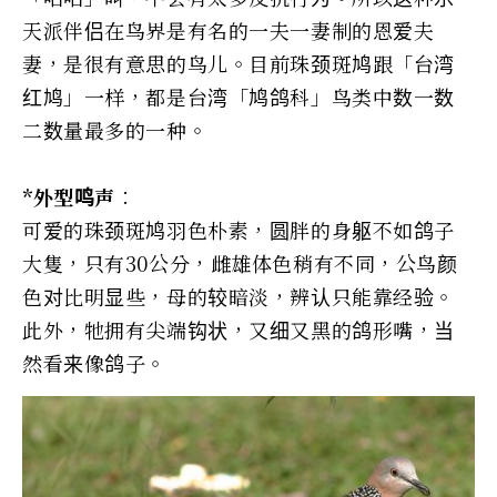
天派伴侣在鸟界是有名的一夫一妻制的恩爱夫
妻，是很有意思的鸟儿。目前珠颈斑鸠跟「台湾
红鸠」一样，都是台湾「鸠鸽科」鸟类中数一数
二数量最多的一种。
*外型鸣声︰
可爱的珠颈斑鸠羽色朴素，圆胖的身躯不如鸽子
大隻，只有30公分，雌雄体色稍有不同，公鸟颜
色对比明显些，母的较暗淡，辨认只能靠经验。
此外，牠拥有尖端钩状，又细又黑的鸽形嘴，当
然看来像鸽子。