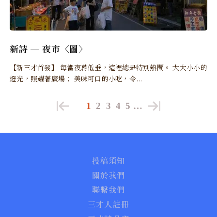
新詩 ─ 夜市〈圖〉
【新三才首發】 每當夜幕低垂，這裡總是特別熱鬧。 大大小小的
燈光，照耀著廣場； 美味可口的小吃，令...
1
2
3
4
5
…
投稿須知
關於我們
聯繫我們
三才人註冊