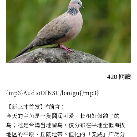
420
閱讀
{mp3}AudioOfNSC/bangu{/mp3}
【新三才首发】
*前言：
今天的主角是一隻圆润可爱，长相好似鸽子的
鸟；牠是台湾当地留鸟，仅分布在平地至低海拔
地区的平原、丘陵地带。但牠的「亲戚」广泛分