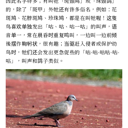
因此名字特多；有叫牠「斑颈鸠」或「珠颈鸽」
的，除了「斑甲」外牠还有许多俗名，例如：花
斑鸠、花脖斑鸠、珍珠鸠，都是在叫牠喔！这隻
鸟喜欢单独发出「咕、咕、咕一咕」的叫声，语
音单一，常在晨昏时重复鸣叫，一边叫一边前倾
後摆作鞠躬状，很有趣；当驱赶入侵者或保护幼
鸟时，牠们还会发出更急促些的「咕-咕-咕咕-咕-
咕」，叫声和鸽子类似。