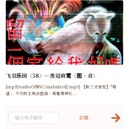
飞羽乐园〈58〉─黑冠麻鹭〈图、音〉
{mp3}AudioOfNSC/malubird{/mp3} 【新三才首发】*导
读： 今天的主角会伪装，是隻常伸长...
訂閱