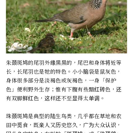
朱颈斑鸠的尾羽外缘黑黑的，尾巴和身体将近等
长，长尾羽也是牠的特色。小小脑袋是鼠灰色，
身体很多部分是淡褐色或灰褐色，一身「保护
色」便利野外生存；惟有下腹有些黯红砖色，还
有双脚鲜红色，这样还不至显得太单调。
珠颈斑鸠是典型的陆生鸟类，几乎都在草地和农
田中觅食，既亲人又历史悠久，广为大众认识，