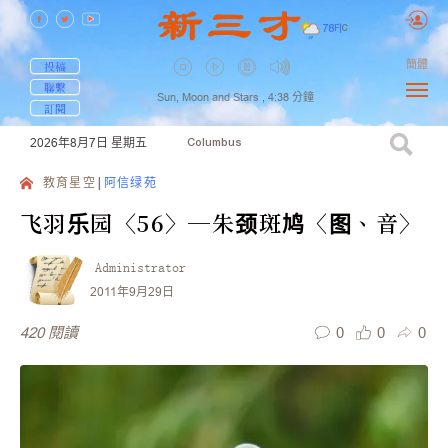
78
F
|
C
簡體
投稿
聯繫
Sun, Moon and Stars ,
4:38
分鐘
訂閱
2026年8月7日
星期五
Columbus
教育星空
阿信绿苑
飞羽乐园〈56〉─朱颈斑鸠〈图、音〉
Administrator
2011年9月29日
0
0
0
420
閱讀