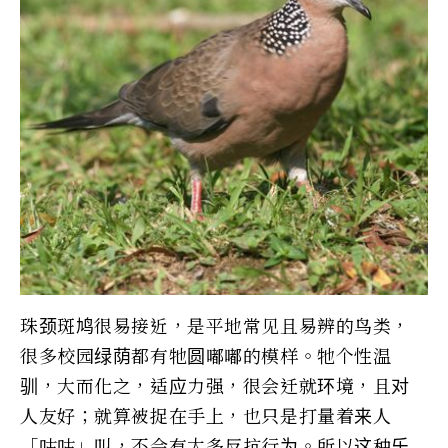
珠颈斑鸠很易接近，是平地常见且易辨的鸟类，
很多校园绿荫都有牠圆嘟嘟的模样。牠个性温
驯，大而化之，适应力强，很会迁就环境，且对
人友好；就算被捉在手上，也只是打量着来人
「咕咕」叫，不会有太多反抗行为。所以这种乐