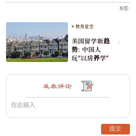
标签
:
>
教育星空
美国留学新趋
势: 中国人
玩"以房养学"
发表评论
提交