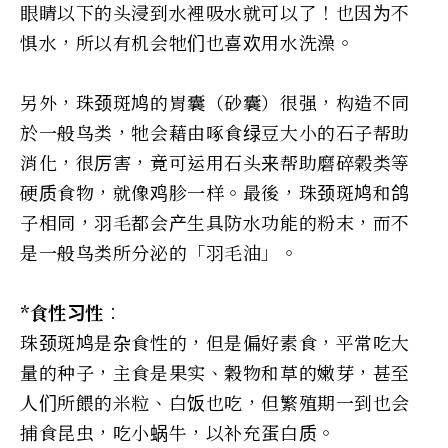
眼睛以下的头浸到水裡吸水就可以了！也因为不
惧水，所以有机会牠们也喜欢用水洗澡。
另外，珠颈斑鸠的胃囊（砂囊）很强，构造不同
於一般鸟类，牠会藉由啄食绿豆大小的石子帮助
消化，很厉害，竟可运用石头来帮助磨碎榖类等
硬质食物，就像鸡胗一样。最後，珠颈斑鸠和鸽
子相同，羽毛都会产生具防水功能的粉末，而不
是一般鸟类所分泌的「羽毛油」。
*食性习性︰
珠颈斑鸠是杂食性的，但是偏好素食，平常吃大
量的种子，主食是果实、穀物和草的嫩芽，甚至
人们所餵的米粒、白饭也吃，但繁殖期一到也会
捕食昆虫，吃小蜗牛，以补充蛋白质。