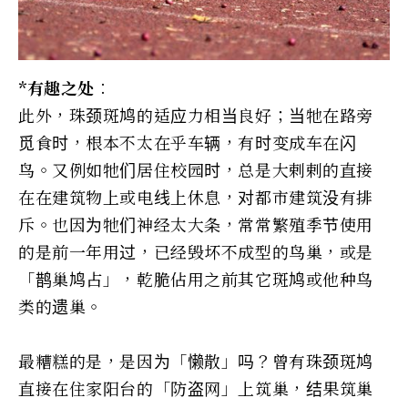
*有趣之处︰
此外，珠颈斑鸠的适应力相当良好；当牠在路旁
觅食时，根本不太在乎车辆，有时变成车在闪
鸟。又例如牠们居住校园时，总是大剌剌的直接
在在建筑物上或电线上休息，对都市建筑没有排
斥。也因为牠们神经太大条，常常繁殖季节使用
的是前一年用过，已经毁坏不成型的鸟巢，或是
「鹊巢鸠占」，乾脆佔用之前其它斑鸠或他种鸟
类的遗巢。
最糟糕的是，是因为「懒散」吗？曾有珠颈斑鸠
直接在住家阳台的「防盗网」上筑巢，结果筑巢