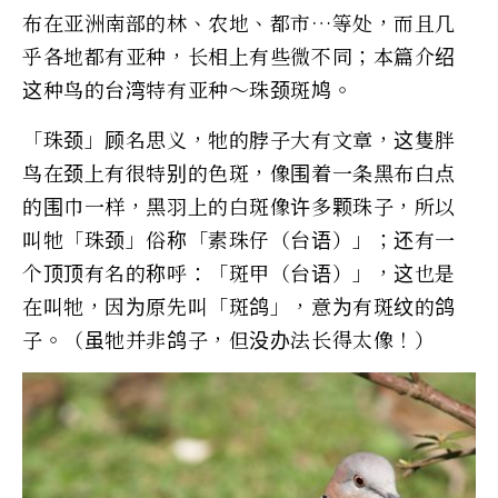
布在亚洲南部的林、农地、都市…等处，而且几
乎各地都有亚种，长相上有些微不同；本篇介绍
这种鸟的台湾特有亚种～珠颈斑鸠。
「珠颈」顾名思义，牠的脖子大有文章，这隻胖
鸟在颈上有很特别的色斑，像围着一条黑布白点
的围巾一样，黑羽上的白斑像许多颗珠子，所以
叫牠「珠颈」俗称「素珠仔（台语）」；还有一
个顶顶有名的称呼：「斑甲（台语）」，这也是
在叫牠，因为原先叫「斑鸽」，意为有斑纹的鸽
子。（虽牠并非鸽子，但没办法长得太像！）