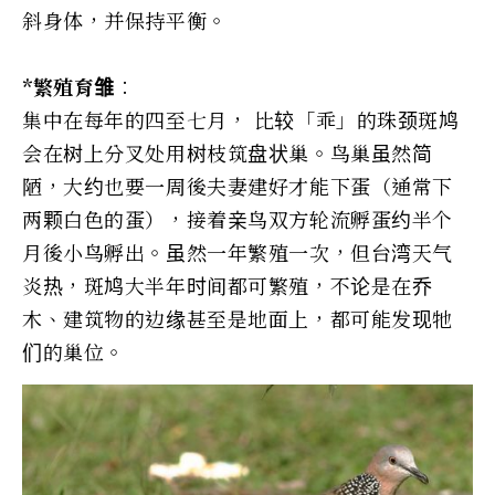
斜身体，并保持平衡。
*繁殖育雏︰
集中在每年的四至七月， 比较「乖」的珠颈斑鸠
会在树上分叉处用树枝筑盘状巢。鸟巢虽然简
陋，大约也要一周後夫妻建好才能下蛋（通常下
两颗白色的蛋），接着亲鸟双方轮流孵蛋约半个
月後小鸟孵出。虽然一年繁殖一次，但台湾天气
炎热，斑鸠大半年时间都可繁殖，不论是在乔
木、建筑物的边缘甚至是地面上，都可能发现牠
们的巢位。