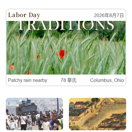
Labor Day
2026年8月7日
Patchy rain nearby
78 華氏
Columbus, Ohio